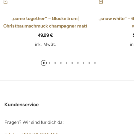
„come together“ – Glocke 5 cm |
„snow white“ – 
Christbaumschmuck champagner matt
49,99
€
inkl. MwSt.
i
Kundenservice
Fragen? Wir sind für dich da: