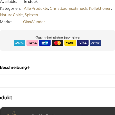
Available:
In stock
Kategorien:
Alle Produkte
,
Christbaumschmuck
,
Kollektionen
,
Nature Spirit
,
Spitzen
Marke:
GlasWunder
Garantiert sicher bezahlen:
Beschreibung
ukt
ukt
ukt