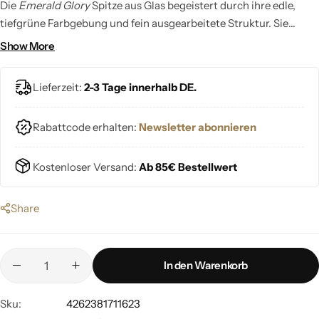
Die
Emerald Glory
Spitze aus Glas begeistert durch ihre edle,
tiefgrüne Farbgebung und fein ausgearbeitete Struktur. Sie
verleiht deiner Weihnachtsdekoration eine besondere Eleganz
Show More
und einen Hauch von luxuriösem Glanz.
Lieferzeit:
2-3 Tage innerhalb DE.
Rabattcode erhalten:
Newsletter abonnieren
Kostenloser Versand:
Ab 85€ Bestellwert
Share
In den Warenkorb
Sku:
4262381711623