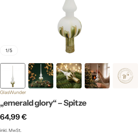
1
/
5
GlasWunder
„emerald glory“ – Spitze
64,99
€
inkl. MwSt.