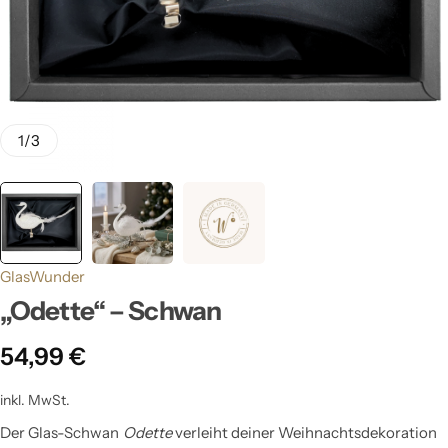
1
/
3
GlasWunder
„Odette“ – Schwan
54,99
€
inkl. MwSt.
Der Glas-Schwan
Odette
verleiht deiner Weihnachtsdekoration