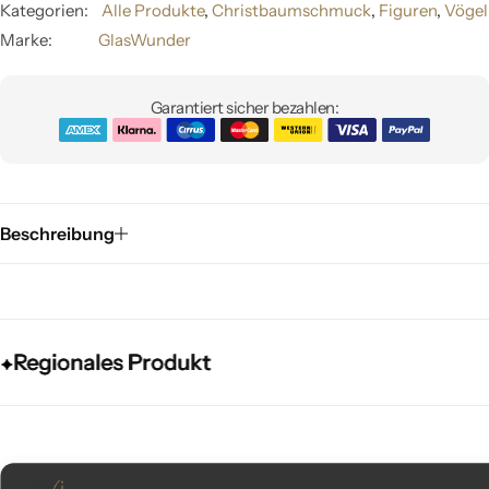
Kategorien:
Alle Produkte
,
Christbaumschmuck
,
Figuren
,
Vögel
Marke:
GlasWunder
Garantiert sicher bezahlen:
Beschreibung
egionales Produkt
egionales Produkt
egionales Produkt