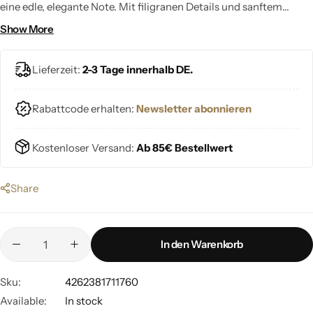
eine edle, elegante Note. Mit filigranen Details und sanftem
Schimmer bringt er zeitlose Schönheit und handwerkliche
Show More
Raffinesse in dein Zuhause.
Lieferzeit:
2-3 Tage innerhalb DE.
Rabattcode erhalten:
Newsletter abonnieren
Kostenloser Versand:
Ab 85€ Bestellwert
Share
In den Warenkorb
Sku:
4262381711760
Available:
In stock