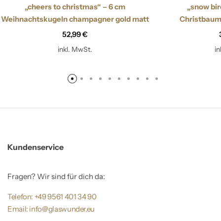
„cheers to christmas“ – 6 cm
„snow bir
Weihnachtskugeln champagner gold matt
Christbaum
52,99
€
inkl. MwSt.
i
Kundenservice
Fragen? Wir sind für dich da:
Telefon: +49 9561 401 34 90
Email: info@glaswunder.eu