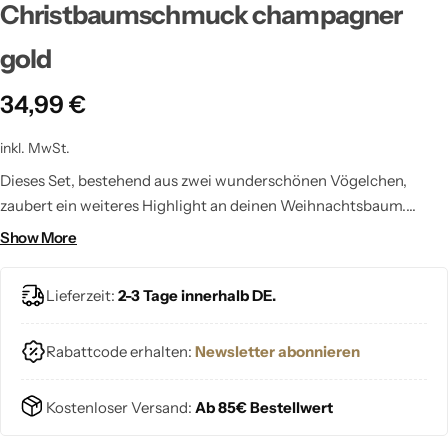
Christbaumschmuck champagner
gold
34,99
€
inkl. MwSt.
Dieses Set, bestehend aus zwei wunderschönen Vögelchen,
zaubert ein weiteres Highlight an deinen Weihnachtsbaum.
Passend zu den Kugeln "cheers to christmas".
Show More
Lieferzeit:
2-3 Tage innerhalb DE.
Rabattcode erhalten:
Newsletter abonnieren
Kostenloser Versand:
Ab 85€ Bestellwert