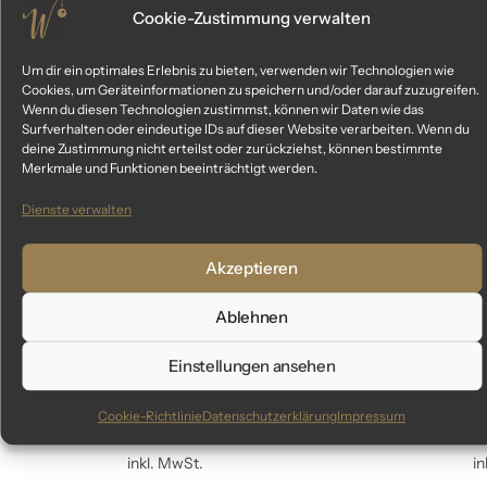
Cookie-Zustimmung verwalten
Um dir ein optimales Erlebnis zu bieten, verwenden wir Technologien wie
Cookies, um Geräteinformationen zu speichern und/oder darauf zuzugreifen.
Wenn du diesen Technologien zustimmst, können wir Daten wie das
Surfverhalten oder eindeutige IDs auf dieser Website verarbeiten. Wenn du
deine Zustimmung nicht erteilst oder zurückziehst, können bestimmte
Merkmale und Funktionen beeinträchtigt werden.
Dienste verwalten
Akzeptieren
Ablehnen
Einstellungen ansehen
„come together“ – 8 cm
„come togeth
Weihnachtskugeln champagner gold matt
Christbaumsch
Cookie-Richtlinie
Datenschutzerklärung
Impressum
69,99
€
inkl. MwSt.
i