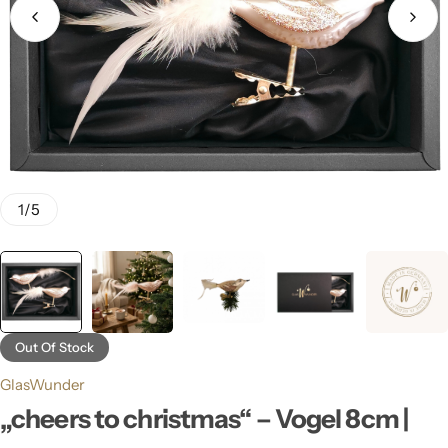
1
/
5
Out Of Stock
GlasWunder
„cheers to christmas“ – Vogel 8cm |