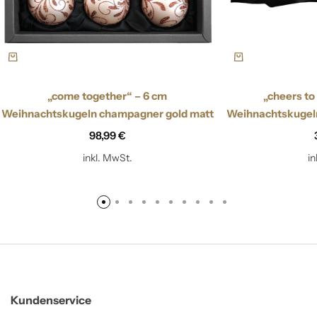
„come together“ – 6 cm
„cheers to
Weihnachtskugeln champagner gold matt
Weihnachtskugel
98,99
€
inkl. MwSt.
i
Kundenservice