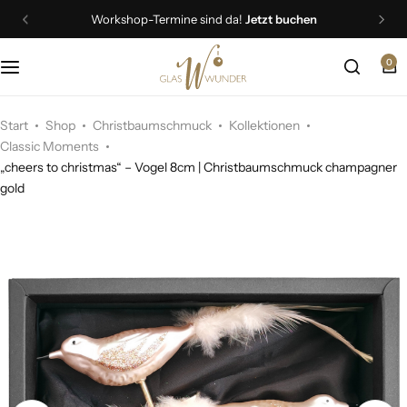
Workshop-Termine sind da!
Jetzt buchen
0
Christbaumschmuck
Schmuck
Start
Shop
Christbaumschmuck
Kollektionen
Classic Moments
„cheers to christmas“ – Vogel 8cm | Christbaumschmuck champagner
Geschenkideen
gold
Ostern