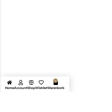
„mistletoe“ – Spitze
„mistletoe“ – Glocke
85,99
€
59,99
€
inkl. MwSt.
inkl. MwSt.
0
Home
Account
Shop
Wishlist
Warenkorb