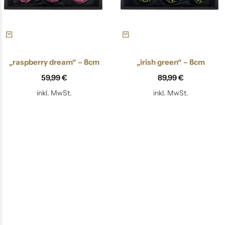
„raspberry dream“ – 8cm
„irish green“ – 8cm
59,99
€
89,99
€
inkl. MwSt.
inkl. MwSt.