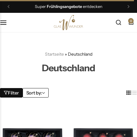
Super
Frühlingsangebote
entdecken
0
Christbaumschmuck
Schmuck
Startseite
»
Deutschland
Geschenkideen
Deutschland
Ostern
Filter
Sort by: