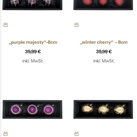
„purple majesty“-8cm
„winter cherry“ – 8cm
39,99
€
39,99
€
inkl. MwSt.
inkl. MwSt.