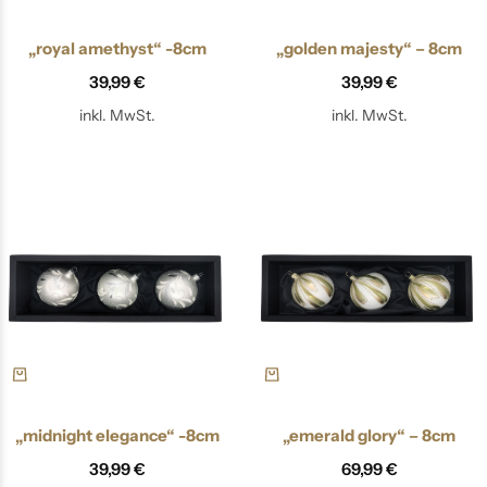
„royal amethyst“ -8cm
„golden majesty“ – 8cm
39,99
€
39,99
€
inkl. MwSt.
inkl. MwSt.
„midnight elegance“ -8cm
„emerald glory“ – 8cm
39,99
€
69,99
€