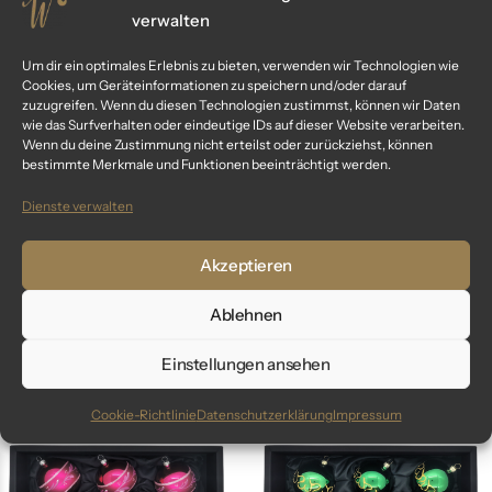
verwalten
Um dir ein optimales Erlebnis zu bieten, verwenden wir Technologien wie
Cookies, um Geräteinformationen zu speichern und/oder darauf
zuzugreifen. Wenn du diesen Technologien zustimmst, können wir Daten
wie das Surfverhalten oder eindeutige IDs auf dieser Website verarbeiten.
Wenn du deine Zustimmung nicht erteilst oder zurückziehst, können
bestimmte Merkmale und Funktionen beeinträchtigt werden.
Dienste verwalten
„frosted blue“ – 6cm
„frosted blue“ – Glocke
Akzeptieren
69,99
€
59,99
€
inkl. MwSt.
inkl. MwSt.
Ablehnen
Einstellungen ansehen
Cookie-Richtlinie
Datenschutzerklärung
Impressum