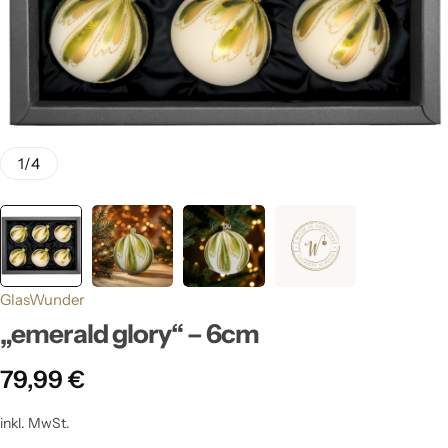
1
/
4
GlasWunder
„emerald glory“ – 6cm
79,99
€
inkl. MwSt.