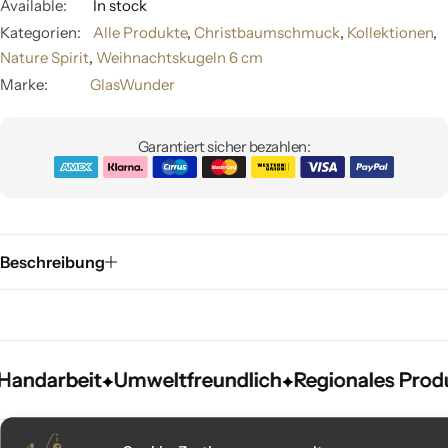
Available:
In stock
Kategorien:
Alle Produkte
,
Christbaumschmuck
,
Kollektionen
,
Nature Spirit
,
Weihnachtskugeln 6 cm
Marke:
GlasWunder
Garantiert sicher bezahlen:
Beschreibung
ndarbeit
ndarbeit
ndarbeit
Umweltfreundlich
Umweltfreundlich
Umweltfreundlich
Regionales Produkt
Regionales Produkt
Regionales Produkt