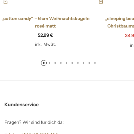
„cotton candy“ – 6 cm Weihnachtskugeln
„sleeping bea
rosé matt
Christbaum
52,99
€
34,
inkl. MwSt.
i
Kundenservice
Fragen? Wir sind für dich da: