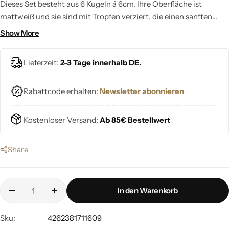
Dieses Set besteht aus 6 Kugeln á 6cm. Ihre Oberfläche ist
mattweiß und sie sind mit Tropfen verziert, die einen sanften
Farbverlauf von Grün zu Gold zeigen. Ein zarter Hauch silbernen
Show More
Glitzers hebt die Tropfen zusätzlich hervor.
Lieferzeit:
2-3 Tage innerhalb DE.
Rabattcode erhalten:
Newsletter abonnieren
Kostenloser Versand:
Ab 85€ Bestellwert
Share
In den Warenkorb
Sku:
4262381711609