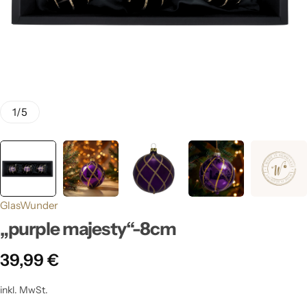
1
/
5
GlasWunder
„purple majesty“-8cm
39,99
€
inkl. MwSt.