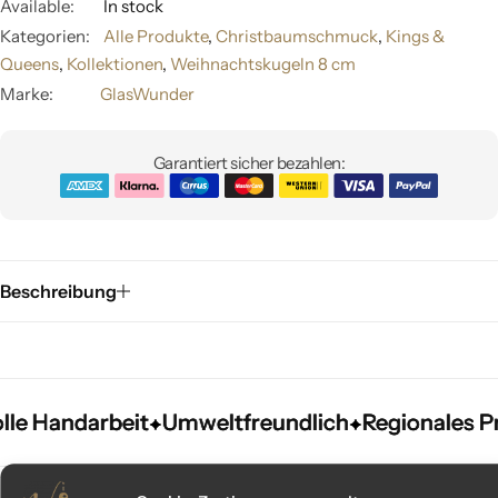
Available:
In stock
Kategorien:
Alle Produkte
,
Christbaumschmuck
,
Kings &
Queens
,
Kollektionen
,
Weihnachtskugeln 8 cm
Marke:
GlasWunder
Garantiert sicher bezahlen:
Beschreibung
e Handarbeit
e Handarbeit
e Handarbeit
Umweltfreundlich
Umweltfreundlich
Umweltfreundlich
Regionales Pro
Regionales Pro
Regionales Pro