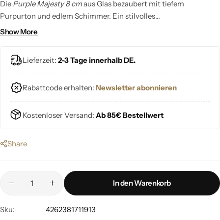
Die
Purple Majesty 8 cm
aus Glas bezaubert mit tiefem
Purpurton und edlem Schimmer. Ein stilvolles
Weihnachtsornament, das deinem Baum festliche Wärme und
Show More
elegante Farbintensität verleiht.
Lieferzeit:
2-3 Tage innerhalb DE.
Rabattcode erhalten:
Newsletter abonnieren
Kostenloser Versand:
Ab 85€ Bestellwert
Share
In den Warenkorb
Sku:
4262381711913