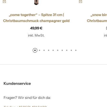
„come together“ – Spitze 31 cm |
„snow bir
Christbaumschmuck champagner gold
Christbaum
49,99
€
inkl. MwSt.
i
Kundenservice
Fragen? Wir sind für dich da: