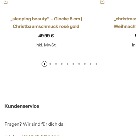
„sleeping beauty“ – Glocke 5 cm |
„christma
Christbaumschmuck rosé gold
Weihnacht
49,99
€
inkl. MwSt.
i
Kundenservice
Fragen? Wir sind für dich da: