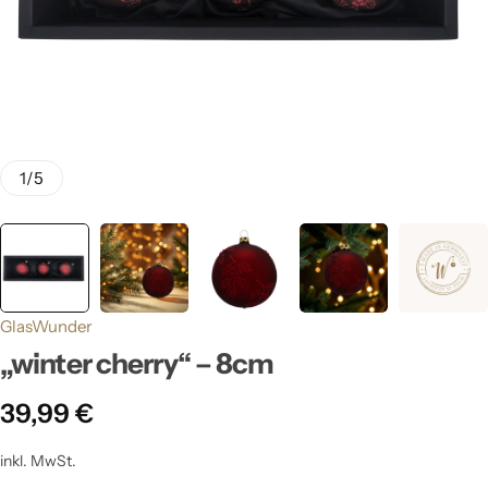
1
/
5
GlasWunder
„winter cherry“ – 8cm
39,99
€
inkl. MwSt.