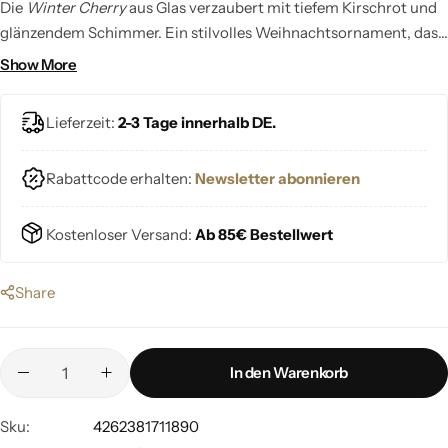
Die
Winter Cherry
aus Glas verzaubert mit tiefem Kirschrot und
glänzendem Schimmer. Ein stilvolles Weihnachtsornament, das
deinem Baum lebendige Farbe und festliche Eleganz schenkt.
Show More
Lieferzeit:
2-3 Tage innerhalb DE.
Rabattcode erhalten:
Newsletter abonnieren
Kostenloser Versand:
Ab 85€ Bestellwert
Share
In den Warenkorb
Sku:
4262381711890