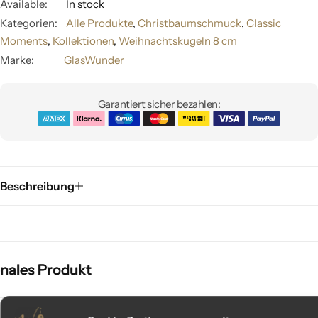
Available:
In stock
Kategorien:
Alle Produkte
,
Christbaumschmuck
,
Classic
Moments
,
Kollektionen
,
Weihnachtskugeln 8 cm
Marke:
GlasWunder
Garantiert sicher bezahlen:
Beschreibung
les Produkt
les Produkt
les Produkt