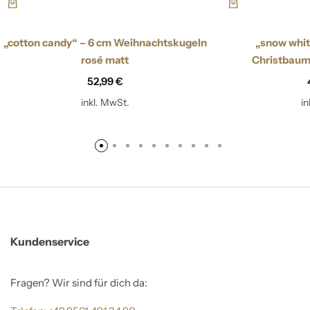
„cotton candy“ – 6 cm Weihnachtskugeln
„snow whit
rosé matt
Christbaum
52,99
€
inkl. MwSt.
i
Kundenservice
Fragen? Wir sind für dich da: