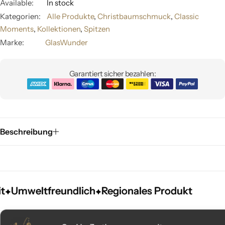
Available:
In stock
Kategorien:
Alle Produkte
,
Christbaumschmuck
,
Classic
Moments
,
Kollektionen
,
Spitzen
Marke:
GlasWunder
Garantiert sicher bezahlen:
Beschreibung
Umweltfreundlich
Umweltfreundlich
Umweltfreundlich
Regionales Produkt
Regionales Produkt
Regionales Produkt