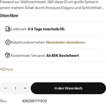
Passend zur Weihnachtszeit, fällt diese 31 cm große Spitze in
einem mattem Silber durch Ihre pure Eleganz und Schlichtheit
besonders auf. Ihre hervorragenden geformten Glasbäuche
Show More
strahlen ausdrücklich durch Ihren filigranen silberglitzernden
Ranken. Die Spitze ist ein krönender Anschluss für deinen
Lieferzeit:
2-3 Tage innerhalb DE.
Weihnachtsbaum.
Rabattcode erhalten:
Newsletter abonnieren
Kostenloser Versand:
Ab 85€ Bestellwert
Share
In den Warenkorb
Sku:
4262381711302