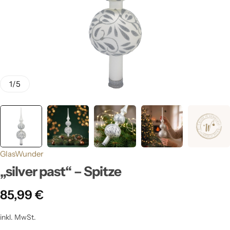
1
/
5
GlasWunder
„silver past“ – Spitze
85,99
€
inkl. MwSt.