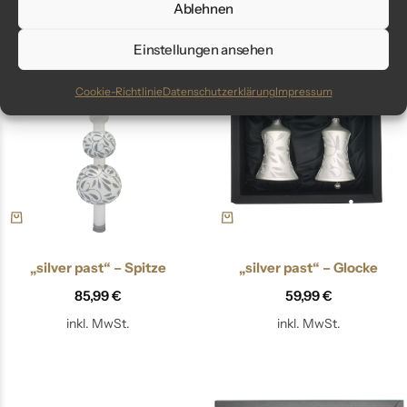
inkl. MwSt.
inkl. MwSt.
Ablehnen
Einstellungen ansehen
Cookie-Richtlinie
Datenschutzerklärung
Impressum
„silver past“ – Spitze
„silver past“ – Glocke
85,99
€
59,99
€
inkl. MwSt.
inkl. MwSt.