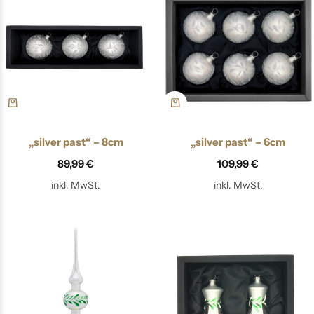
„silver past“ – 8cm
„silver past“ – 6cm
89,99
€
109,99
€
inkl. MwSt.
inkl. MwSt.