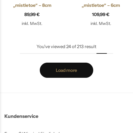
„mistletoe“ – 8cm
„mistletoe“ – 6cm
89,99
€
109,99
€
inkl. MwSt.
inkl. MwSt.
You've viewed
24
of
213
result
Load more
Kundenservice