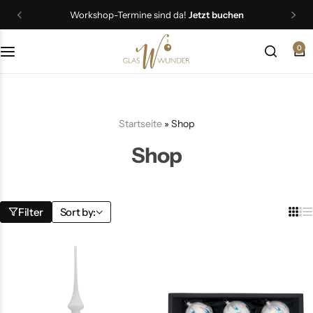
Workshop-Termine sind da!
Jetzt buchen
0
Christbaumschmuck
Schmuck
Startseite
»
Shop
Geschenkideen
Shop
Ostern
Filter
Sort by: