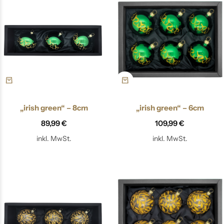
„irish green“ – 8cm
„irish green“ – 6cm
89,99
€
109,99
€
inkl. MwSt.
inkl. MwSt.