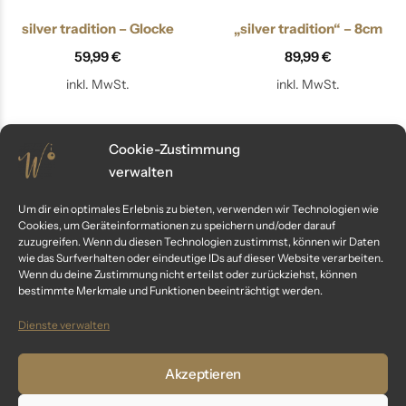
silver tradition – Glocke
„silver tradition“ – 8cm
59,99
€
89,99
€
inkl. MwSt.
inkl. MwSt.
Cookie-Zustimmung
verwalten
Um dir ein optimales Erlebnis zu bieten, verwenden wir Technologien wie
Cookies, um Geräteinformationen zu speichern und/oder darauf
zuzugreifen. Wenn du diesen Technologien zustimmst, können wir Daten
wie das Surfverhalten oder eindeutige IDs auf dieser Website verarbeiten.
Wenn du deine Zustimmung nicht erteilst oder zurückziehst, können
bestimmte Merkmale und Funktionen beeinträchtigt werden.
Dienste verwalten
„silver tradition“ – 6cm
„Franken“ – 8cm
Akzeptieren
109,99
€
79,99
€