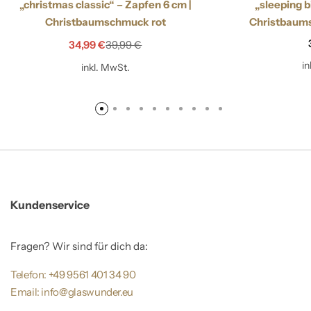
„christmas classic“ – Zapfen 6 cm |
„sleeping b
Christbaumschmuck rot
Christbaum
34,99
€
39,99
€
i
inkl. MwSt.
Kundenservice
Fragen? Wir sind für dich da:
Telefon: +49 9561 401 34 90
Email: info@glaswunder.eu