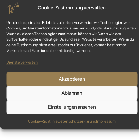
Cookie-Zustimmung verwalten
Um dir ein optimales Erlebnis zu bieten, verwenden wir Technologien wie
Cookies, um Geräteinformationen zu speichern und/oder darauf zuzugreifen.
Wenn du diesen Technologien zustimmst, können wir Daten wie das
Surfverhalten oder eindeutige IDs auf dieser Website verarbeiten. Wenn du
deine Zustimmung nicht erteilst oder zurückziehst, können bestimmte
Merkmale und Funktionen beeinträchtigt werden.
Dienste verwalten
„new beginning“ – Zapfen 6 cm |
„flowers on e
Christbaumschmuck caramel braun
Christbaumschm
Akzeptieren
34,99
€
inkl. MwSt.
i
Ablehnen
Einstellungen ansehen
Cookie-Richtlinie
Datenschutzerklärung
Impressum