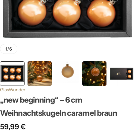
1
/
6
GlasWunder
„new beginning“ – 6 cm
Weihnachtskugeln caramel braun
59,99
€