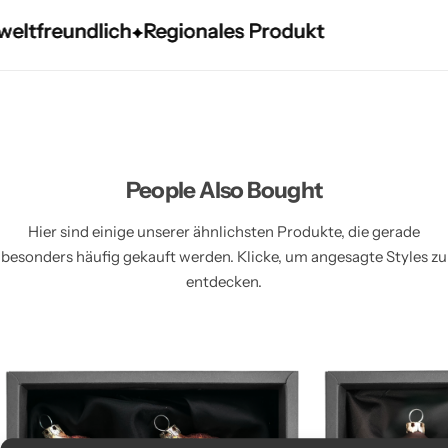
reundlich
reundlich
reundlich
Regionales Produkt
Regionales Produkt
Regionales Produkt
People Also Bought
Hier sind einige unserer ähnlichsten Produkte, die gerade
besonders häufig gekauft werden. Klicke, um angesagte Styles zu
entdecken.