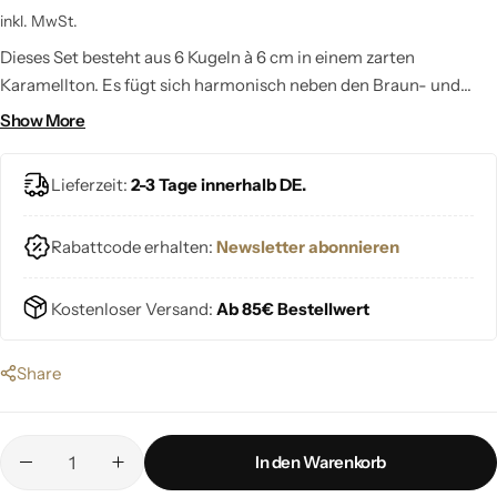
inkl. MwSt.
Dieses Set besteht aus 6 Kugeln à 6 cm in einem zarten
Karamellton. Es fügt sich harmonisch neben den Braun- und
Grüntönen deines Weihnachtsbaumes ein.
Show More
Lieferzeit:
2-3 Tage innerhalb DE.
Rabattcode erhalten:
Newsletter abonnieren
Kostenloser Versand:
Ab 85€ Bestellwert
Share
In den Warenkorb