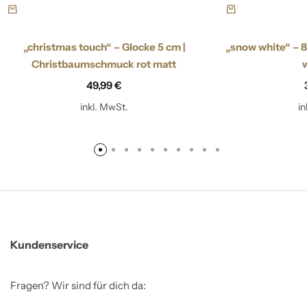
„christmas touch“ – Glocke 5 cm |
„snow white“ – 
Christbaumschmuck rot matt
49,99
€
inkl. MwSt.
i
Kundenservice
Fragen? Wir sind für dich da: