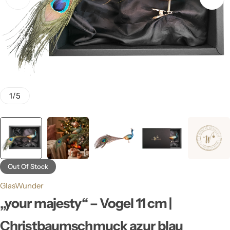
1
/
5
Out Of Stock
GlasWunder
„your majesty“ – Vogel 11 cm |
Christbaumschmuck azur blau