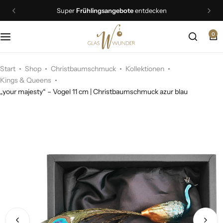
Super
Frühlingsangebote
entdecken
0
Christbaumschmuck
Schmuck
Start
Shop
Christbaumschmuck
Kollektionen
Kings & Queens
„your majesty“ – Vogel 11 cm | Christbaumschmuck azur blau
Geschenkideen
Ostern