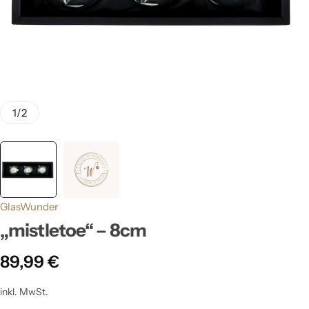
1
/
2
GlasWunder
„mistletoe“ – 8cm
89,99
€
inkl. MwSt.