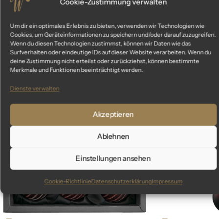
Cookie-Zustimmung verwalten
Um dir ein optimales Erlebnis zu bieten, verwenden wir Technologien wie
Cookies, um Geräteinformationen zu speichern und/oder darauf zuzugreifen.
Ähnliche Produkte
Wenn du diesen Technologien zustimmst, können wir Daten wie das
Surfverhalten oder eindeutige IDs auf dieser Website verarbeiten. Wenn du
deine Zustimmung nicht erteilst oder zurückziehst, können bestimmte
Das könnte dir auch gefallen
Merkmale und Funktionen beeinträchtigt werden.
Dienste verwalten
Out Of Stock
Akzeptieren
Ablehnen
Einstellungen ansehen
Cookie-Richtlinie
Datenschutzerklärung
Impressum