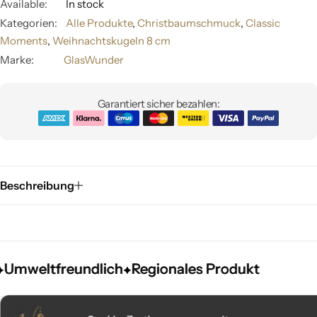
Available:
In stock
Kategorien:
Alle Produkte
,
Christbaumschmuck
,
Classic
Moments
,
Weihnachtskugeln 8 cm
Marke:
GlasWunder
Garantiert sicher bezahlen:
Beschreibung
mweltfreundlich
mweltfreundlich
mweltfreundlich
Regionales Produkt
Regionales Produkt
Regionales Produkt