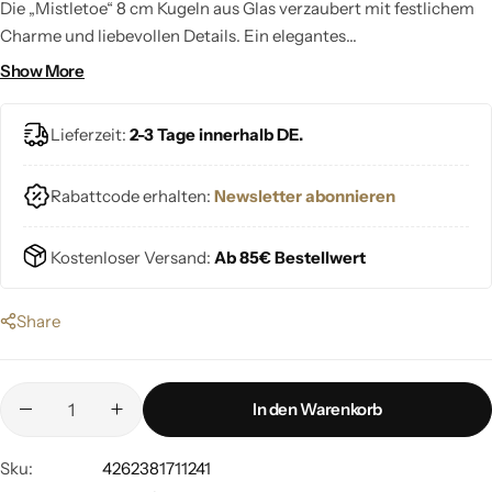
Die „Mistletoe“ 8 cm Kugeln aus Glas verzaubert mit festlichem
Charme und liebevollen Details. Ein elegantes
Weihnachtsornament, das deinem Baum winterliche Frische und
Show More
stimmungsvolle Wärme schenkt.
Lieferzeit:
2-3 Tage innerhalb DE.
Rabattcode erhalten:
Newsletter abonnieren
Kostenloser Versand:
Ab 85€ Bestellwert
Share
In den Warenkorb
Sku:
4262381711241