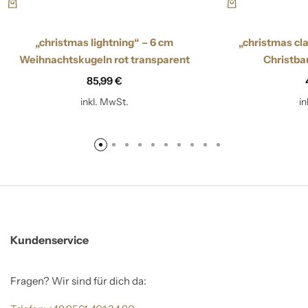
„christmas lightning“ – 6 cm
„christmas cla
Weihnachtskugeln rot transparent
Christb
85,99
€
inkl. MwSt.
i
Kundenservice
Fragen? Wir sind für dich da: