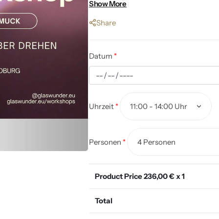
eine für ein gemeinsames Armband oder
Show More
Zapfen
Andenken. Ein besonderes Erlebnis vol
Share
Erinnerungen.
Datum
*
Uhrzeit
*
Personen
*
Product Price
236,00
€ x 1
Total