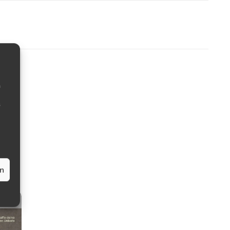
m
s
en