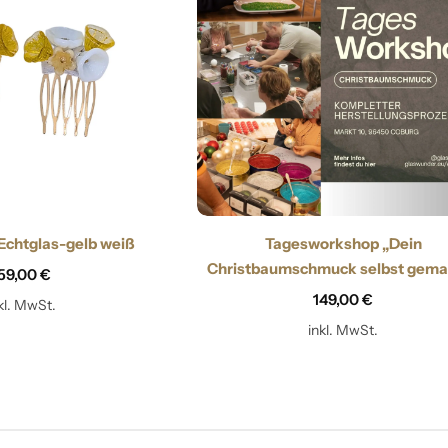
Echtglas-gelb weiß
Tagesworkshop „Dein
Christbaumschmuck selbst gema
59,00
€
149,00
€
kl. MwSt.
inkl. MwSt.