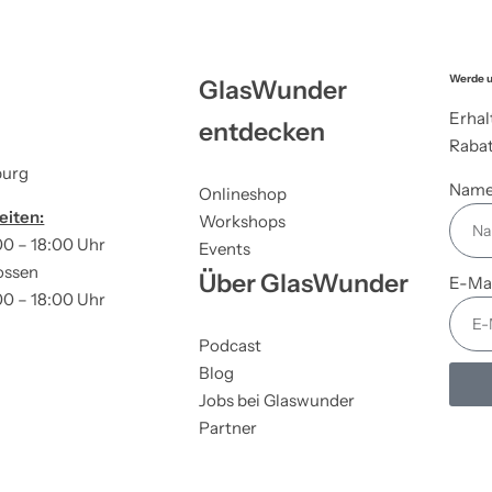
Werde u
GlasWunder
Erhal
entdecken
Rabat
burg
Nam
Onlineshop
eiten:
Workshops
00 – 18:00 Uhr
Events
ossen
Über GlasWunder
E-Ma
00 – 18:00 Uhr
Podcast
Blog
Jobs bei Glaswunder
Partner