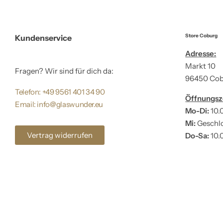
Store Coburg
Kundenservice
Adresse:
Markt 10
Fragen? Wir sind für dich da:
96450 Co
Telefon: +49 9561 401 34 90
Öffnungsz
Email: info@glaswunder.eu
Mo-Di:
10.
Mi:
Geschl
Vertrag widerrufen
Do-Sa:
10.