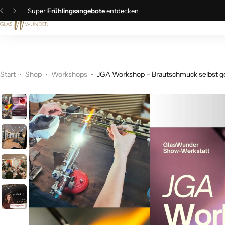
Super
Frühlingsangebote
entdecken
Christbaumschmuck
Schmuck
Start
Shop
Workshops
JGA Workshop – Brautschmuck selbst ge
Geschenkideen
Ostern