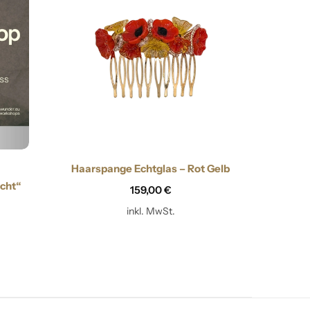
Haarspange Echtglas – Rot Gelb
Haar
cht“
159,00
€
inkl. MwSt.