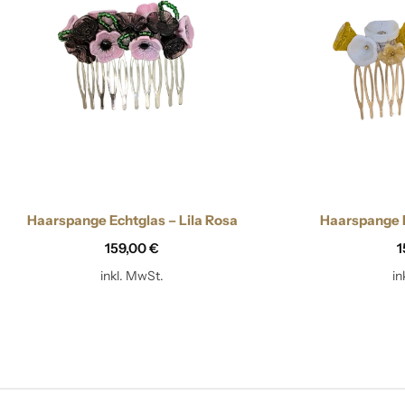
Haarspange Echtglas – Lila Rosa
Haarspange 
159,00
€
1
inkl. MwSt.
in