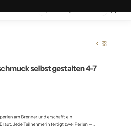
0
Classic Moments
Rosenkugel 9cm
Kings & Queens
Rosenkugel 12cm
Magic Dreams
Rosenkugel 15cm
chmuck selbst gestalten 4-7
Modern Style
Nature Spirit
Neonfarben
perlen am Brenner und erschafft ein
Braut. Jede Teilnehmerin fertigt zwei Perlen —