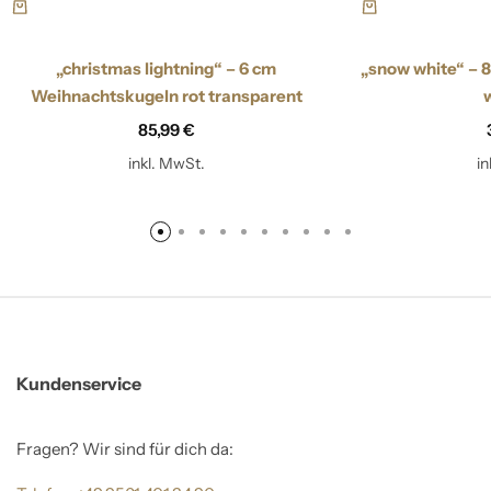
„christmas lightning“ – 6 cm
„snow white“ – 
Weihnachtskugeln rot transparent
85,99
€
inkl. MwSt.
i
Kundenservice
Fragen? Wir sind für dich da: