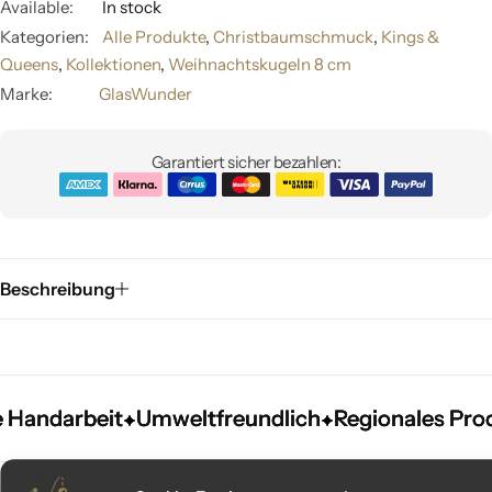
Available:
In stock
Kategorien:
Alle Produkte
,
Christbaumschmuck
,
Kings &
Queens
,
Kollektionen
,
Weihnachtskugeln 8 cm
Marke:
GlasWunder
Garantiert sicher bezahlen:
Beschreibung
andarbeit
andarbeit
andarbeit
Umweltfreundlich
Umweltfreundlich
Umweltfreundlich
Regionales Produk
Regionales Produk
Regionales Produk