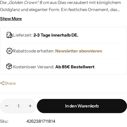
Die
„Golden Crown“ 8 cm
aus Glas verzaubert mit königlichem
Goldglanz und eleganter Form. Ein festliches Ornament, das
deinem Weihnachtsbaum luxuriöse Ausstrahlung und stilvolle
Show More
Wärme verleiht.
Lieferzeit:
2-3 Tage innerhalb DE.
Rabattcode erhalten:
Newsletter abonnieren
Kostenloser Versand:
Ab 85€ Bestellwert
Share
In den Warenkorb
Sku:
4262381711814