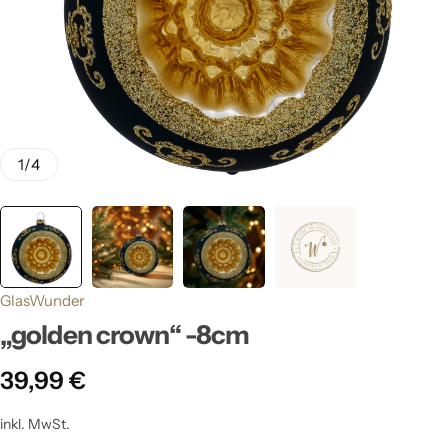
1
/
4
GlasWunder
„golden crown“ -8cm
39,99
€
inkl. MwSt.