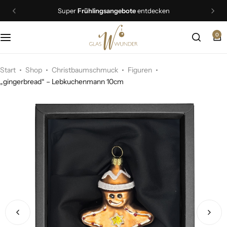
Super
Frühlingsangebote
entdecken
0
Christbaumschmuck
Schmuck
Start
Shop
Christbaumschmuck
Figuren
„gingerbread“ – Lebkuchenmann 10cm
Geschenkideen
Ostern