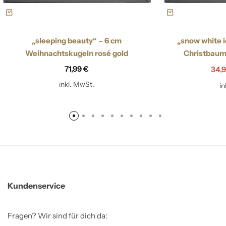
„sleeping beauty“ – 6 cm
„snow white i
Weihnachtskugeln rosé gold
Christbaum
71,99
€
34,
inkl. MwSt.
i
Kundenservice
Fragen? Wir sind für dich da: