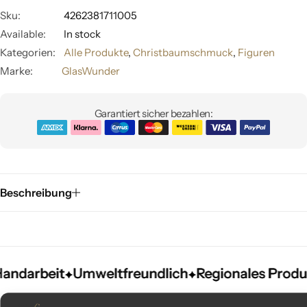
Sku:
4262381711005
Available:
In stock
Kategorien:
Alle Produkte
,
Christbaumschmuck
,
Figuren
Marke:
GlasWunder
Garantiert sicher bezahlen:
Beschreibung
darbeit
darbeit
darbeit
Umweltfreundlich
Umweltfreundlich
Umweltfreundlich
Regionales Produkt
Regionales Produkt
Regionales Produkt