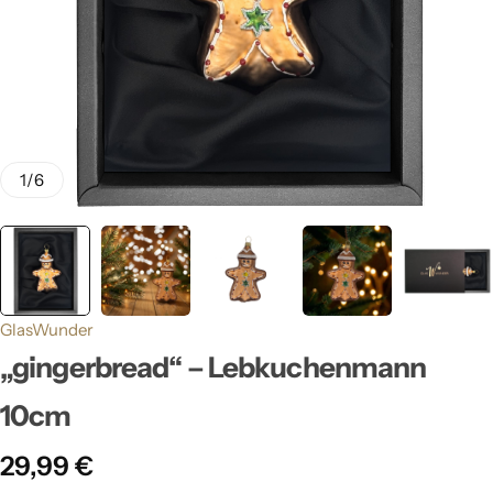
1
/
6
GlasWunder
„gingerbread“ – Lebkuchenmann
10cm
29,99
€