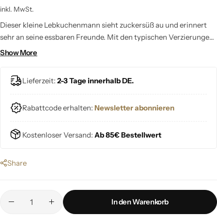
inkl. MwSt.
Dieser kleine Lebkuchenmann sieht zuckersüß au und erinnert
sehr an seine essbaren Freunde. Mit den typischen Verzierungen,
die an Zuckerguss und Streusel erinnern, bringt dieser
Show More
"gingerbread" ein Highlight an deinen Weihnachtsbaum.
Lieferzeit:
2-3 Tage innerhalb DE.
Rabattcode erhalten:
Newsletter abonnieren
Kostenloser Versand:
Ab 85€ Bestellwert
Share
In den Warenkorb