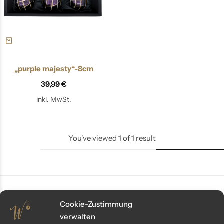
„purple majesty“-8cm
39,99
€
inkl. MwSt.
You've viewed
1
of
1
result
Cookie-Zustimmung
Kundenservice
verwalten