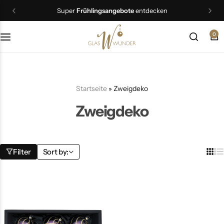
Super
Frühlingsangebote
entdecken
0
Christbaumschmuck
Schmuck
Startseite
»
Zweigdeko
Geschenkideen
Zweigdeko
Ostern
Filter
Sort by: