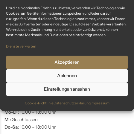
Um dir ein optimales Erlebnis zu bieten, verwenden wir Technologien wie
Fragen? Wir sind für dich da:
Cookies, um Geräteinformationen zu speichern und/oder darauf
zuzugreifen. Wenn du diesen Technologien zustimmst, können wir Daten
wie das Surfverhalten oder eindeutige IDs auf dieser Website verarbeiten.
Telefon: +49 9561 401 34 90
Wenn du deine Zustimmung nicht erteilst oder zurückziehst, können
Email: info@glaswunder.eu
bestimmte Merkmale und Funktionen beeinträchtigt werden.
Dienste verwalten
Vertrag widerrufen
Akzeptieren
Store Coburg
Ablehnen
Adresse:
Markt 10
Einstellungen ansehen
96450 Coburg
Cookie-Richtlinie
Datenschutzerklärung
Impressum
Öffnungszeiten:
Mo-Di:
10.00 – 18:00 Uhr
Mi:
Geschlossen
Do-Sa:
10.00 – 18:00 Uhr