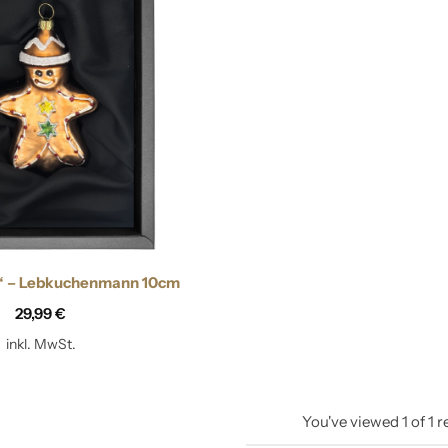
Zapfen
“ – Lebkuchenmann 10cm
29,99
€
inkl. MwSt.
You've viewed
1
of
1
r