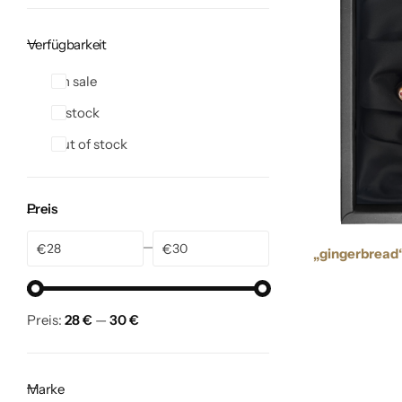
Verfügbarkeit
On sale
In stock
Out of stock
Preis
€
€
„gingerbread
Preis:
28 €
—
30 €
Marke