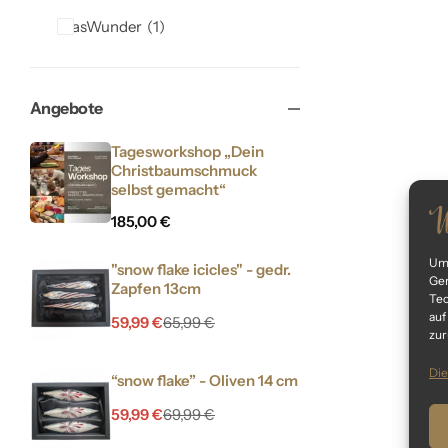
GlasWunder
1
Angebote
Tagesworkshop „Dein
Christbaumschmuck
selbst gemacht“
185,00
€
Um 
"snow flake icicles" - gedr.
Ger
Zapfen 13cm
Tec
auf
59,99
€
65,99
€
zur
Die
“snow flake” - Oliven 14 cm
59,99
€
69,99
€