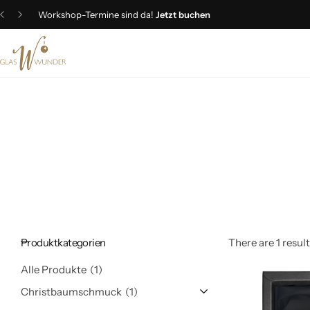
Workshop-Termine sind da!
Jetzt buchen
Christbaumschmuck
Schmuck
Geschenkideen
Ostern
Produktkategorien
There are 1 result
Alle Produkte
1
Christbaumschmuck
1