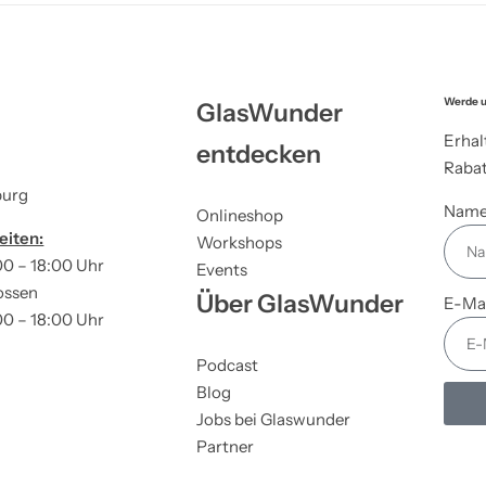
Werde u
GlasWunder
Erhal
entdecken
Rabat
burg
Nam
Onlineshop
eiten:
Workshops
00 – 18:00 Uhr
Events
ossen
Über GlasWunder
E-Ma
00 – 18:00 Uhr
Podcast
Blog
Jobs bei Glaswunder
Partner