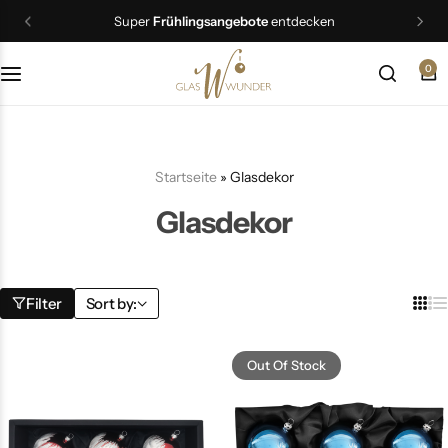
Super
Frühlingsangebote
entdecken
0
Christbaumschmuck
Schmuck
Startseite
»
Glasdekor
Geschenkideen
Glasdekor
Ostern
Filter
Sort by:
Out Of Stock