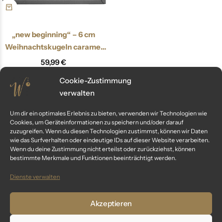
„new beginning“ – 6 cm
Weihnachtskugeln caramel
braun
59,99
€
inkl. MwSt.
Cookie-Zustimmung
verwalten
Um dir ein optimales Erlebnis zu bieten, verwenden wir Technologien wie
You've viewed
3
of
3
result
Cookies, um Geräteinformationen zu speichern und/oder darauf
zuzugreifen. Wenn du diesen Technologien zustimmst, können wir Daten
wie das Surfverhalten oder eindeutige IDs auf dieser Website verarbeiten.
Wenn du deine Zustimmung nicht erteilst oder zurückziehst, können
bestimmte Merkmale und Funktionen beeinträchtigt werden.
Dienste verwalten
Kundenservice
Akzeptieren
Fragen? Wir sind für dich da: