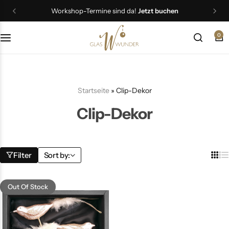
Workshop-Termine sind da!
Jetzt buchen
0
Christbaumschmuck
Schmuck
Startseite
»
Clip-Dekor
Geschenkideen
Clip-Dekor
Ostern
Filter
Sort by:
Out Of Stock