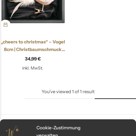
„cheers to christmas“ – Vogel
8cm | Christbaumschmuck
champagner gold
34,99
€
inkl. MwSt.
You've viewed
1
of
1
result
Cookie-Zustimmung
verwalten