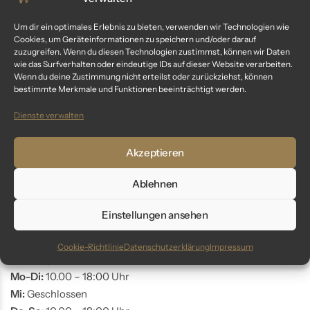
Kundenservice
Um dir ein optimales Erlebnis zu bieten, verwenden wir Technologien wie
Cookies, um Geräteinformationen zu speichern und/oder darauf
Fragen? Wir sind für dich da:
zuzugreifen. Wenn du diesen Technologien zustimmst, können wir Daten
wie das Surfverhalten oder eindeutige IDs auf dieser Website verarbeiten.
Telefon: +49 9561 401 34 90
Wenn du deine Zustimmung nicht erteilst oder zurückziehst, können
bestimmte Merkmale und Funktionen beeinträchtigt werden.
Email: info@glaswunder.eu
Dienste verwalten
Vertrag widerrufen
Akzeptieren
Store Coburg
Ablehnen
Adresse:
Markt 10
Einstellungen ansehen
96450 Coburg
Cookie-Richtlinie
Datenschutzerklärung
Impressum
Öffnungszeiten:
Mo-Di:
10.00 – 18:00 Uhr
Mi:
Geschlossen