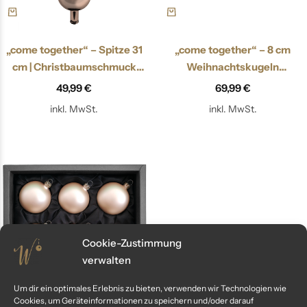
„come together“ – Spitze 31
„come together“ – 8 cm
cm | Christbaumschmuck
Weihnachtskugeln
champagner gold
champagner gold matt
49,99
€
69,99
€
inkl. MwSt.
inkl. MwSt.
Cookie-Zustimmung
verwalten
Um dir ein optimales Erlebnis zu bieten, verwenden wir Technologien wie
Cookies, um Geräteinformationen zu speichern und/oder darauf