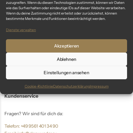
„cheers to christmas“ – 6 cm
zuzugreifen. Wenn du diesen Technologien zustimmst, können wir Daten
wie das Surfverhalten oder eindeutige IDs auf dieser Website verarbeiten.
Weihnachtskugeln
Wenn du deine Zustimmung nicht erteilst oder zurückziehst, können
champagner gold matt
52,99
€
bestimmte Merkmale und Funktionen beeinträchtigt werden.
inkl. MwSt.
Dienste verwalten
Akzeptieren
You've viewed
5
of
5
result
Ablehnen
Einstellungen ansehen
Cookie-Richtlinie
Datenschutzerklärung
Impressum
Kundenservice
Fragen? Wir sind für dich da:
Telefon: +49 9561 401 34 90