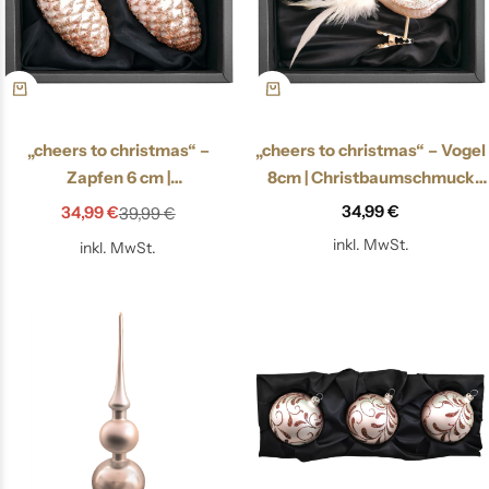
„cheers to christmas“ –
„cheers to christmas“ – Vogel
Zapfen 6 cm |
8cm | Christbaumschmuck
Christbaumschmuck
champagner gold
34,99
€
34,99
€
39,99
€
champagner gold
inkl. MwSt.
inkl. MwSt.