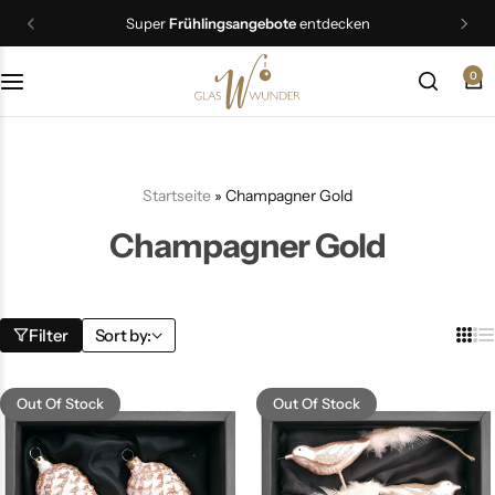
Super
Frühlingsangebote
entdecken
0
Christbaumschmuck
Schmuck
Startseite
»
Champagner Gold
Geschenkideen
Champagner Gold
Ostern
Filter
Sort by:
Out Of Stock
Out Of Stock