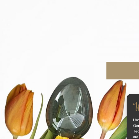
Um 
Ger
Tec
auf