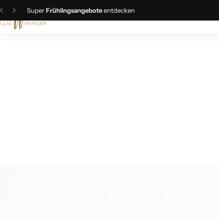
Workshop-Termine sind da!
Jetzt buchen
Christbaumschmuck
Schmuck
Geschenkideen
Ostern