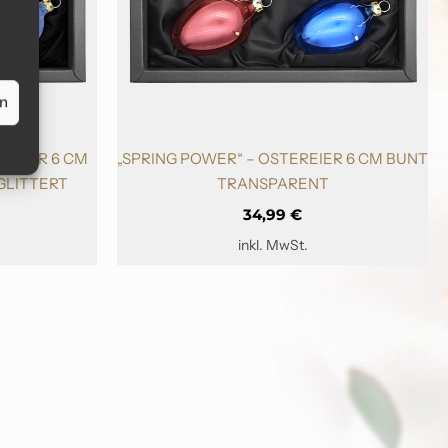
en
EREIER 6 CM
„SPRING POWER“ – OSTEREIER 6 CM BUNT
GLITTERT
TRANSPARENT
34,99
€
inkl. MwSt.