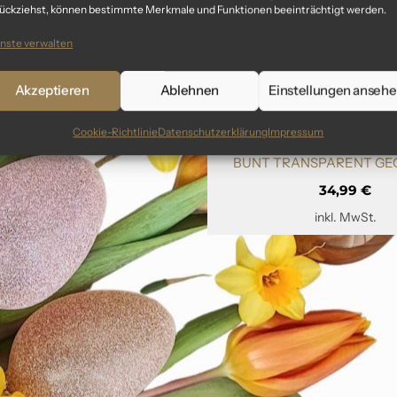
ückziehst, können bestimmte Merkmale und Funktionen beeinträchtigt werden.
nste verwalten
Akzeptieren
Ablehnen
Einstellungen anseh
Cookie-Richtlinie
Datenschutzerklärung
Impressum
„SPARKLING SPRING“ – OST
BUNT TRANSPARENT GE
34,99
€
inkl. MwSt.