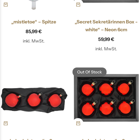
„mistletoe“ – Spitze
„Secret Sekretärinnen Box -
white“ – Neon 6cm
85,99
€
59,99
€
inkl. MwSt.
inkl. MwSt.
Out Of Stock