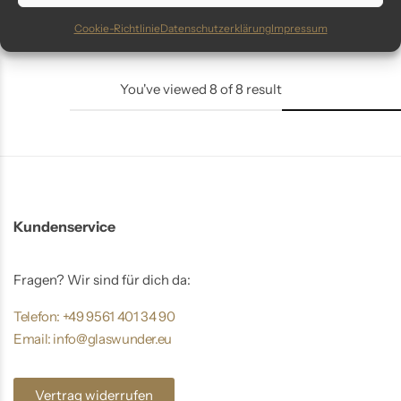
inkl. MwSt.
inkl. MwSt.
Cookie-Richtlinie
Datenschutzerklärung
Impressum
You've viewed
8
of
8
result
Kundenservice
Fragen? Wir sind für dich da:
Telefon: +49 9561 401 34 90
Email: info@glaswunder.eu
Vertrag widerrufen