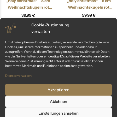
„holy christmas“ – 8 cm
„holy christmas“ – 6 cm
Weihnachtskugeln rot
Weihnachtskugeln rot
hochglanz
hochglanz
39,99
€
59,99
€
inkl. MwSt.
inkl. MwSt.
Cookie-Zustimmung
verwalten
Um dir ein optimales Erlebnis zu bieten, verwenden wir Technologien wie
Out Of Stock
Cookies, um Geräteinformationen zu speichern und/oder darauf
zuzugreifen. Wenn du diesen Technologien zustimmst, können wir Daten
wie das Surfverhalten oder eindeutige IDs auf dieser Website verarbeiten.
Wenn du deine Zustimmung nicht erteilst oder zurückziehst, können
bestimmte Merkmale und Funktionen beeinträchtigt werden.
Dienste verwalten
Akzeptieren
„royal sea“ – 6 cm
„reflex on frozen nature“ – 6
Ablehnen
Weihnachtskugeln petrol
cm Weihnachtskugeln
Einstellungen ansehen
matt
Vintage mint grün ice
59,99
€
104,99
€