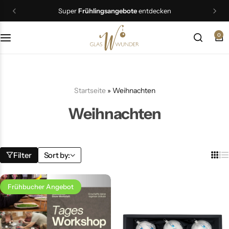
Super
Frühlingsangebote
entdecken
0
Christbaumschmuck
Schmuck
Startseite
»
Weihnachten
Geschenkideen
Weihnachten
Ostern
Filter
Sort by:
Frühbucher Angebot