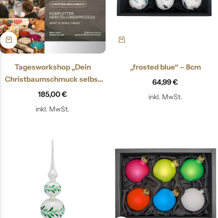
Tagesworkshop „Dein
„frosted blue“ – 8cm
Christbaumschmuck selbst
64,99
€
gemacht“
185,00
€
inkl. MwSt.
inkl. MwSt.