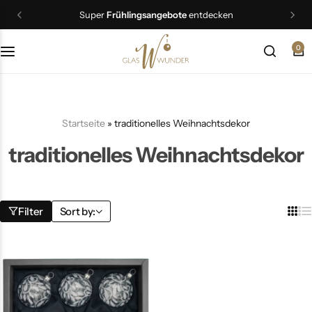
Super
Frühlingsangebote
entdecken
0
Christbaumschmuck
Schmuck
Startseite
»
traditionelles Weihnachtsdekor
Geschenkideen
traditionelles Weihnachtsdekor
Ostern
Filter
Sort by: