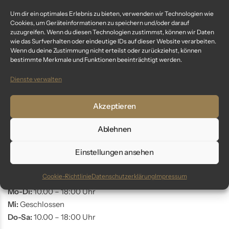
Um dir ein optimales Erlebnis zu bieten, verwenden wir Technologien wie
Fragen? Wir sind für dich da:
Cookies, um Geräteinformationen zu speichern und/oder darauf
zuzugreifen. Wenn du diesen Technologien zustimmst, können wir Daten
wie das Surfverhalten oder eindeutige IDs auf dieser Website verarbeiten.
Telefon: +49 9561 401 34 90
Wenn du deine Zustimmung nicht erteilst oder zurückziehst, können
Email: info@glaswunder.eu
bestimmte Merkmale und Funktionen beeinträchtigt werden.
Dienste verwalten
Vertrag widerrufen
Akzeptieren
Store Coburg
Ablehnen
Adresse:
Markt 10
Einstellungen ansehen
96450 Coburg
Cookie-Richtlinie
Datenschutzerklärung
Impressum
Öffnungszeiten:
Mo-Di:
10.00 – 18:00 Uhr
Mi:
Geschlossen
Do-Sa:
10.00 – 18:00 Uhr