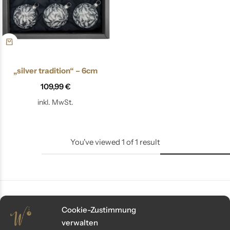
„silver tradition“ – 6cm
109,99
€
inkl. MwSt.
You've viewed
1
of
1
result
Cookie-Zustimmung
Kundenservice
verwalten