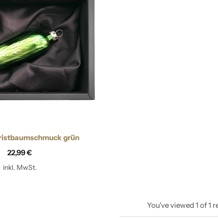
Zapfen
hristbaumschmuck grün
22,99
€
inkl. MwSt.
You've viewed
1
of
1
r