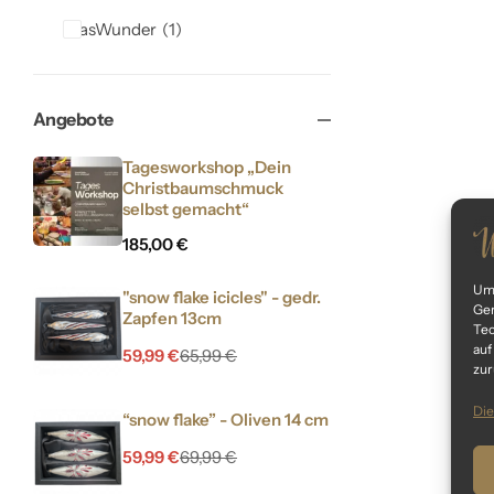
GlasWunder
1
Angebote
Tagesworkshop „Dein
Christbaumschmuck
selbst gemacht“
185,00
€
Um 
"snow flake icicles" - gedr.
Ger
Zapfen 13cm
Tec
auf
59,99
€
65,99
€
zur
Die
“snow flake” - Oliven 14 cm
59,99
€
69,99
€