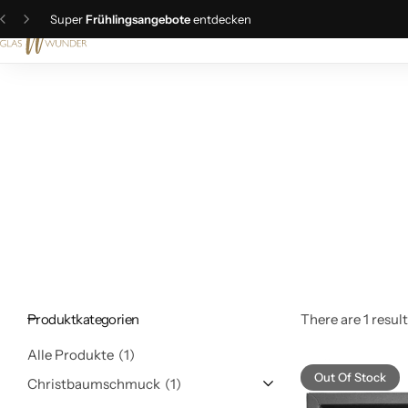
Super
Frühlingsangebote
entdecken
Christbaumschmuck
Schmuck
Geschenkideen
Ostern
Produktkategorien
There are 1 result
Alle Produkte
1
Out Of Stock
Christbaumschmuck
1