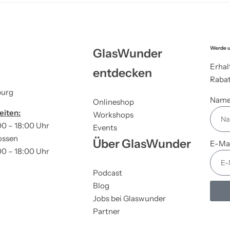
Werde u
GlasWunder
Erhal
entdecken
Rabat
burg
Nam
Onlineshop
eiten:
Workshops
00 – 18:00 Uhr
Events
ossen
Über GlasWunder
E-Ma
00 – 18:00 Uhr
Podcast
Blog
Jobs bei Glaswunder
Partner