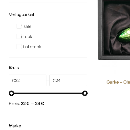
Verfügbarkeit
On sale
In stock
Out of stock
Preis
€
€
Gurke – C
Preis:
22 €
—
24 €
Marke