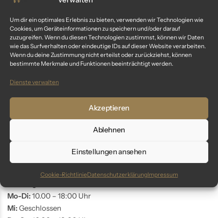
Kundenservice
Um dir ein optimales Erlebnis zu bieten, verwenden wir Technologien wie
Cookies, um Geräteinformationen zu speichern und/oder darauf
Fragen? Wir sind für dich da:
zuzugreifen. Wenn du diesen Technologien zustimmst, können wir Daten
wie das Surfverhalten oder eindeutige IDs auf dieser Website verarbeiten.
Telefon: +49 9561 401 34 90
Wenn du deine Zustimmung nicht erteilst oder zurückziehst, können
bestimmte Merkmale und Funktionen beeinträchtigt werden.
Email: info@glaswunder.eu
Dienste verwalten
Vertrag widerrufen
Akzeptieren
Store Coburg
Ablehnen
Adresse:
Einstellungen ansehen
Markt 10
96450 Coburg
Cookie-Richtlinie
Datenschutzerklärung
Impressum
Öffnungszeiten:
Mo-Di:
10.00 – 18:00 Uhr
Mi:
Geschlossen