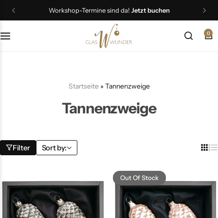
Workshop-Termine sind da!
Jetzt buchen
0
Christbaumschmuck
Schmuck
Startseite
»
Tannenzweige
Geschenkideen
Tannenzweige
Ostern
Filter
Sort by:
Out Of Stock