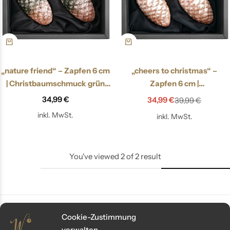
„nature friend“ – Zapfen 6 cm
„cheers to christmas“ –
| Christbaumschmuck grün
Zapfen 6 cm |
matt
Christbaumschmuck
34,99
€
34,99
€
39,99
€
champagner gold
inkl. MwSt.
inkl. MwSt.
You've viewed
2
of
2
result
Cookie-Zustimmung
verwalten