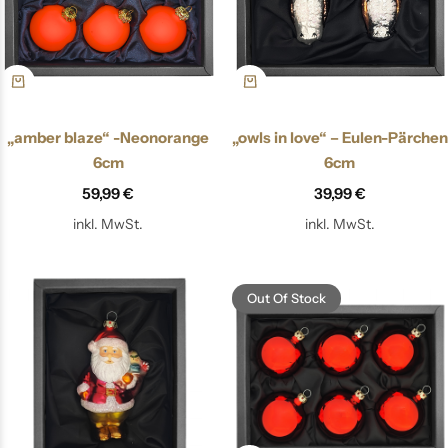
„amber blaze“ -Neonorange
„owls in love“ – Eulen-Pärchen
6cm
6cm
59,99
€
39,99
€
inkl. MwSt.
inkl. MwSt.
Out Of Stock