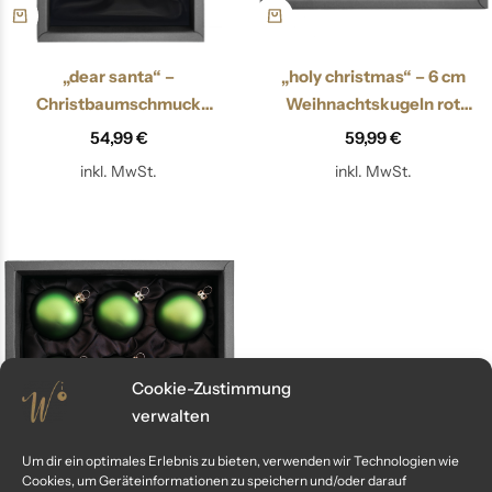
„dear santa“ –
„holy christmas“ – 6 cm
Christbaumschmuck
Weihnachtskugeln rot
Weihnachtsmann
hochglanz
54,99
€
59,99
€
inkl. MwSt.
inkl. MwSt.
Cookie-Zustimmung
verwalten
Um dir ein optimales Erlebnis zu bieten, verwenden wir Technologien wie
Cookies, um Geräteinformationen zu speichern und/oder darauf