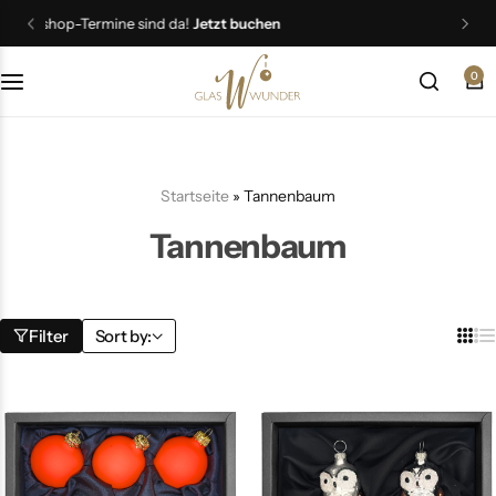
Super
Frühlingsangebote
entdecken
0
Christbaumschmuck
Schmuck
Startseite
»
Tannenbaum
Geschenkideen
Tannenbaum
Ostern
Filter
Sort by: