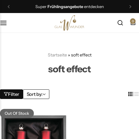
Super
Frühlingsangebote
entdecken
0
Christbaumschmuck
Schmuck
Startseite
»
soft effect
Geschenkideen
soft effect
Ostern
Filter
Sort by:
Out Of Stock