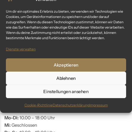
Kundenservice
Um dir ein optimales Erlebnis zu bieten, verwenden wir Technologien wie
Cookies, um Geräteinformationen zu speichern und/oder darauf
Fragen? Wir sind für dich da:
zuzugreifen. Wenn du diesen Technologien zustimmst, können wir Daten
wie das Surfverhalten oder eindeutige IDs auf dieser Website verarbeiten.
Telefon: +49 9561 401 34 90
Wenn du deine Zustimmung nicht erteilst oder zurückziehst, können
bestimmte Merkmale und Funktionen beeinträchtigt werden.
Email: info@glaswunder.eu
Dienste verwalten
Vertrag widerrufen
Akzeptieren
Store Coburg
Ablehnen
Adresse:
Markt 10
Einstellungen ansehen
96450 Coburg
Cookie-Richtlinie
Datenschutzerklärung
Impressum
Öffnungszeiten:
Mo-Di:
10.00 – 18:00 Uhr
Mi:
Geschlossen