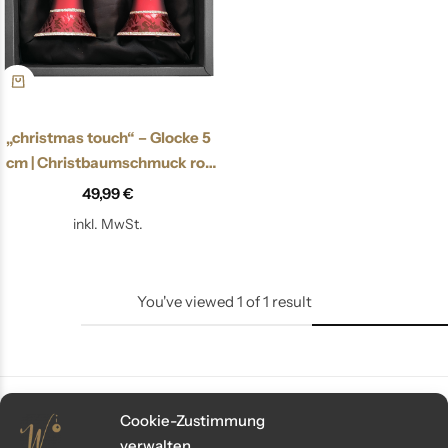
„christmas touch“ – Glocke 5
cm | Christbaumschmuck rot
matt
49,99
€
inkl. MwSt.
You've viewed
1
of
1
result
Cookie-Zustimmung
verwalten