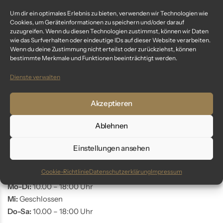
Um dir ein optimales Erlebnis zu bieten, verwenden wir Technologien wie
Fragen? Wir sind für dich da:
Cookies, um Geräteinformationen zu speichern und/oder darauf
zuzugreifen. Wenn du diesen Technologien zustimmst, können wir Daten
wie das Surfverhalten oder eindeutige IDs auf dieser Website verarbeiten.
Telefon: +49 9561 401 34 90
Wenn du deine Zustimmung nicht erteilst oder zurückziehst, können
Email: info@glaswunder.eu
bestimmte Merkmale und Funktionen beeinträchtigt werden.
Dienste verwalten
Vertrag widerrufen
Akzeptieren
Store Coburg
Ablehnen
Adresse:
Markt 10
Einstellungen ansehen
96450 Coburg
Cookie-Richtlinie
Datenschutzerklärung
Impressum
Öffnungszeiten:
Mo-Di:
10.00 – 18:00 Uhr
Mi:
Geschlossen
Do-Sa:
10.00 – 18:00 Uhr