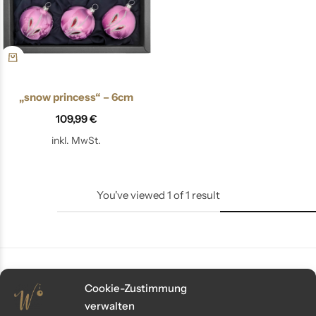
„snow princess“ – 6cm
109,99
€
inkl. MwSt.
You've viewed
1
of
1
result
Cookie-Zustimmung
Kundenservice
verwalten