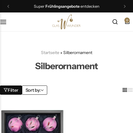
Super
Frühlingsangebote
entdecken
0
Christbaumschmuck
Schmuck
Startseite
»
Silberornament
Geschenkideen
Silberornament
Ostern
Filter
Sort by: