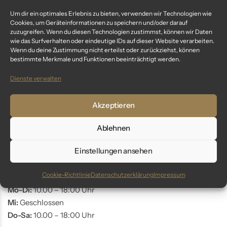
Um dir ein optimales Erlebnis zu bieten, verwenden wir Technologien wie
Fragen? Wir sind für dich da:
Cookies, um Geräteinformationen zu speichern und/oder darauf
zuzugreifen. Wenn du diesen Technologien zustimmst, können wir Daten
wie das Surfverhalten oder eindeutige IDs auf dieser Website verarbeiten.
Telefon: +49 9561 401 34 90
Wenn du deine Zustimmung nicht erteilst oder zurückziehst, können
Email: info@glaswunder.eu
bestimmte Merkmale und Funktionen beeinträchtigt werden.
Dienste verwalten
Vertrag widerrufen
Akzeptieren
Store Coburg
Ablehnen
Adresse:
Markt 10
Einstellungen ansehen
96450 Coburg
Cookie-Richtlinie
Datenschutzerklärung
Impressum
Öffnungszeiten:
Mo-Di:
10.00 – 18:00 Uhr
Mi:
Geschlossen
Do-Sa:
10.00 – 18:00 Uhr