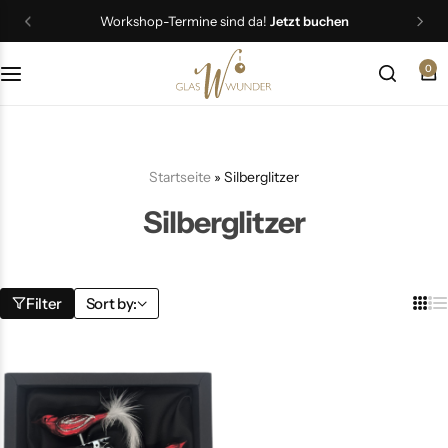
Workshop-Termine sind da!
Jetzt buchen
0
Christbaumschmuck
Schmuck
Startseite
»
Silberglitzer
Geschenkideen
Silberglitzer
Ostern
Filter
Sort by: