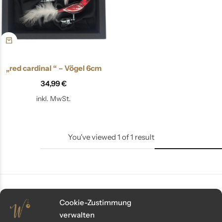
„red cardinal “ – Vögel 6cm
34,99
€
inkl. MwSt.
You've viewed
1
of
1
result
Cookie-Zustimmung
Kundenservice
verwalten