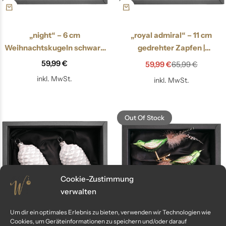
„night“ – 6 cm
„royal admiral“ – 11 cm
Weihnachtskugeln schwarz
gedrehter Zapfen |
matt
Christbaumschmuck petrol
59,99
€
59,99
€
65,99
€
matt
inkl. MwSt.
inkl. MwSt.
Out Of Stock
Cookie-Zustimmung
verwalten
Um dir ein optimales Erlebnis zu bieten, verwenden wir Technologien wie
Cookies, um Geräteinformationen zu speichern und/oder darauf