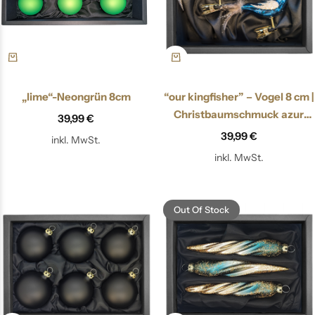
„lime“-Neongrün 8cm
“our kingfisher” – Vogel 8 cm |
Christbaumschmuck azur
39,99
€
blau
39,99
€
inkl. MwSt.
inkl. MwSt.
Out Of Stock