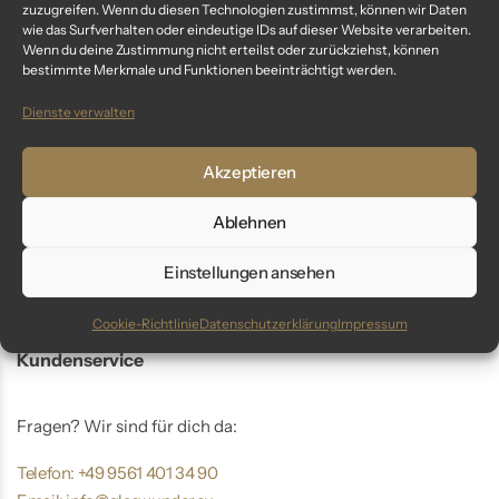
„center“ – Zapfen 6 cm |
„natures little friend“ – Vogel
zuzugreifen. Wenn du diesen Technologien zustimmst, können wir Daten
wie das Surfverhalten oder eindeutige IDs auf dieser Website verarbeiten.
Christbaumschmuck blau
8 cm | Christbaumschmuck
Wenn du deine Zustimmung nicht erteilst oder zurückziehst, können
matt
grün
34,99
€
34,99
€
bestimmte Merkmale und Funktionen beeinträchtigt werden.
inkl. MwSt.
inkl. MwSt.
Dienste verwalten
Akzeptieren
You've viewed
6
of
6
result
Ablehnen
Einstellungen ansehen
Cookie-Richtlinie
Datenschutzerklärung
Impressum
Kundenservice
Fragen? Wir sind für dich da:
Telefon: +49 9561 401 34 90