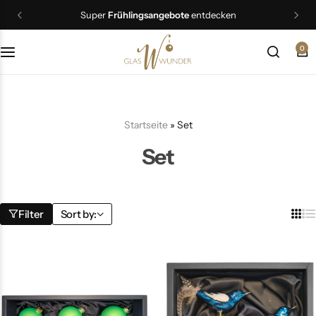
Super
Frühlingsangebote
entdecken
0
Christbaumschmuck
Schmuck
Startseite
»
Set
Geschenkideen
Set
Ostern
Filter
Sort by: