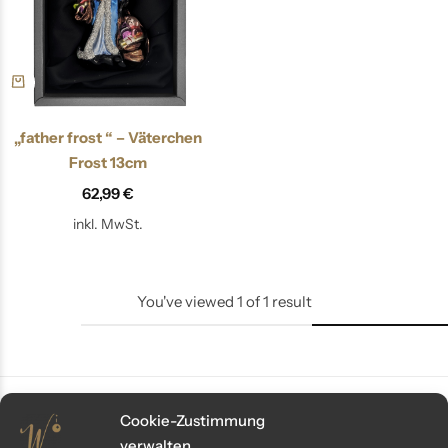
„father frost “ – Väterchen
Frost 13cm
62,99
€
inkl. MwSt.
You've viewed
1
of
1
result
Cookie-Zustimmung
verwalten