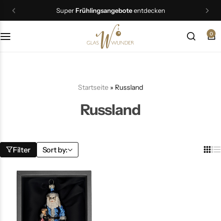
Super
Frühlingsangebote
entdecken
0
Christbaumschmuck
Schmuck
Startseite
»
Russland
Geschenkideen
Russland
Ostern
Filter
Sort by: