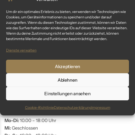
Kundenservice
Um dir ein optimales Erlebnis zu bieten, verwenden wir Technologien wie
Cookies, um Geräteinformationen zu speichern und/oder darauf
Fragen? Wir sind für dich da:
zuzugreifen. Wenn du diesen Technologien zustimmst, können wir Daten
wie das Surfverhalten oder eindeutige IDs auf dieser Website verarbeiten.
Telefon: +49 9561 401 34 90
Wenn du deine Zustimmung nicht erteilst oder zurückziehst, können
bestimmte Merkmale und Funktionen beeinträchtigt werden.
Email: info@glaswunder.eu
Dienste verwalten
Vertrag widerrufen
Akzeptieren
Store Coburg
Ablehnen
Adresse:
Markt 10
Einstellungen ansehen
96450 Coburg
Cookie-Richtlinie
Datenschutzerklärung
Impressum
Öffnungszeiten:
Mo-Di:
10.00 – 18:00 Uhr
Mi:
Geschlossen