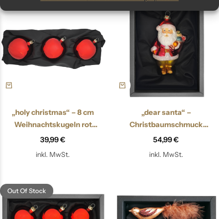
„holy christmas“ – 8 cm
„dear santa“ –
Weihnachtskugeln rot
Christbaumschmuck
hochglanz
Weihnachtsmann
39,99
€
54,99
€
inkl. MwSt.
inkl. MwSt.
Out Of Stock