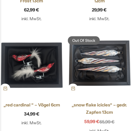
Frost 13cm
12cm
62,99
€
29,99
€
inkl. MwSt.
inkl. MwSt.
Out Of Stock
„red cardinal “ – Vögel 6cm
„snow flake icicles“ – gedr.
Zapfen 13cm
34,99
€
59,99
€
65,99
€
inkl. MwSt.
inkl. MwSt.