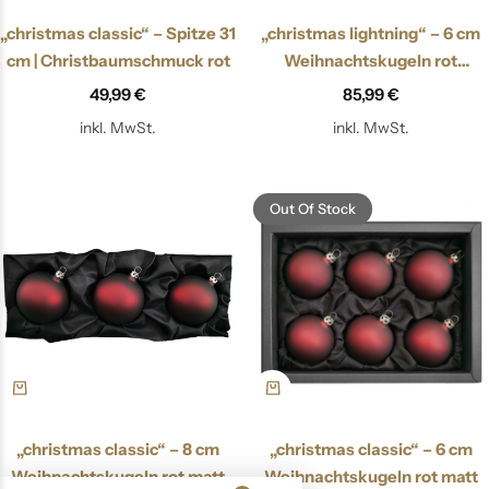
„christmas classic“ – Spitze 31
„christmas lightning“ – 6 cm
cm | Christbaumschmuck rot
Weihnachtskugeln rot
transparent
49,99
€
85,99
€
inkl. MwSt.
inkl. MwSt.
Out Of Stock
„christmas classic“ – 8 cm
„christmas classic“ – 6 cm
Weihnachtskugeln rot matt
Weihnachtskugeln rot matt