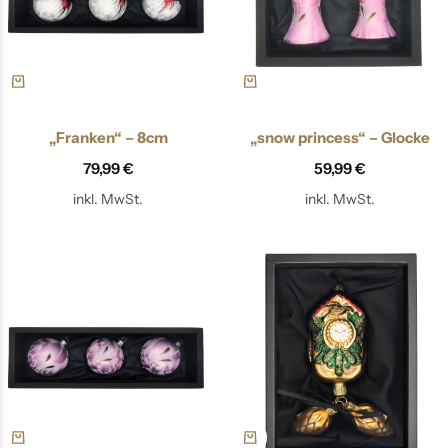
„Franken“ – 8cm
„snow princess“ – Glocke
79,99
€
59,99
€
inkl. MwSt.
inkl. MwSt.