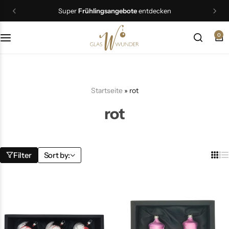
Workshop-Termine sind da!
Jetzt buchen
0
Christbaumschmuck
Schmuck
Startseite
»
rot
Geschenkideen
rot
Ostern
Filter
Sort by: