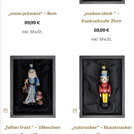
„snow princess“ – 8cm
„cuckoo clock “ –
Kuckucksuhr 21cm
89,99
€
69,99
€
inkl. MwSt.
inkl. MwSt.
„father frost “ – Väterchen
„nutcracker“ – Nussknacker