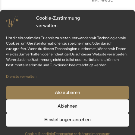
Cookie-Zustimmung
-14%
-11%
verwalten
Um dir ein optimales Erlebnis zu bieten, verwenden wir Technologien wie
Cookies, um Geräteinformationen zu speichern und/oder darauf
zuzugreifen. Wenn du diesen Technologien zustimmst, können wir Daten
wie das Surfverhalten oder eindeutige IDs auf dieser Website verarbeiten.
Wenn du deine Zustimmung nicht erteilst oder zurückziehst, können
bestimmte Merkmale und Funktionen beeinträchtigt werden.
Dienste verwalten
“snow flake” – Oliven 14 cm
„snow flake“- 6cm
Akzeptieren
Weihnachtskugeln weiß ice
59,99
€
69,99
€
79,99
€
Ablehnen
89,99
€
inkl. MwSt.
inkl. MwSt.
Einstellungen ansehen
Cookie-Richtlinie
Datenschutzerklärung
Impressum