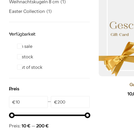
Weihnachtskugeln 8 cm
1
Easter Collection
1
Verfügbarkeit
On sale
In stock
Out of stock
G
Preis
10
€
€
Preis:
10 €
—
200 €