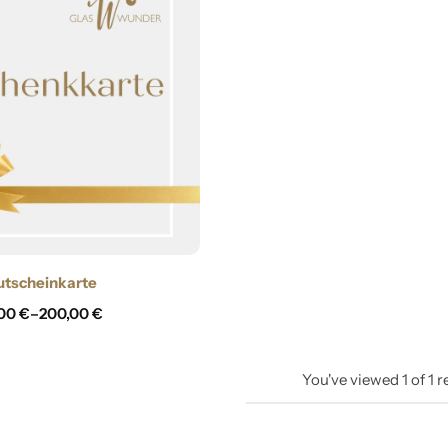
Zapfen
utscheinkarte
,00
€
–
200,00
€
You've viewed
1
of
1
r