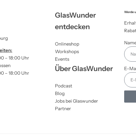
Werde u
GlasWunder
Erhal
entdecken
Rabat
burg
Nam
Onlineshop
eiten:
Workshops
00 – 18:00 Uhr
Events
ossen
Über GlasWunder
E-Ma
00 – 18:00 Uhr
Podcast
Blog
Jobs bei Glaswunder
Partner