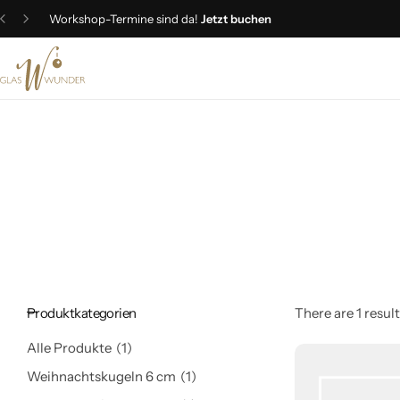
Super
Frühlingsangebote
entdecken
Christbaumschmuck
Schmuck
Geschenkideen
Ostern
Produktkategorien
There are 1 result
Alle Produkte
1
Weihnachtskugeln 6 cm
1