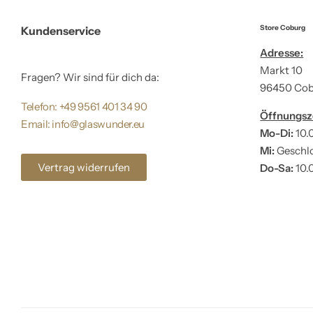
Store Coburg
Kundenservice
Adresse:
Markt 10
Fragen? Wir sind für dich da:
96450 Co
Telefon: +49 9561 401 34 90
Öffnungsz
Email: info@glaswunder.eu
Mo-Di:
10.
Mi:
Geschl
Vertrag widerrufen
Do-Sa:
10.