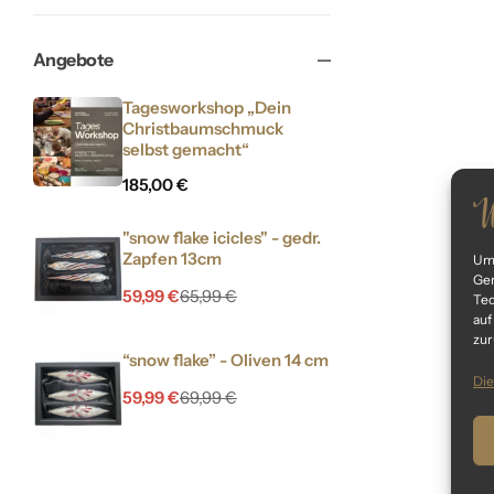
Angebote
Tagesworkshop „Dein
Christbaumschmuck
selbst gemacht“
185,00
€
"snow flake icicles" - gedr.
Zapfen 13cm
Um 
Ger
59,99
€
65,99
€
Tec
auf
zur
“snow flake” - Oliven 14 cm
Die
59,99
€
69,99
€