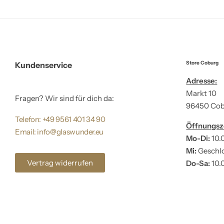
Store Coburg
Kundenservice
Adresse:
Markt 10
Fragen? Wir sind für dich da:
96450 Co
Telefon: +49 9561 401 34 90
Öffnungsz
Email: info@glaswunder.eu
Mo-Di:
10.
Mi:
Geschl
Vertrag widerrufen
Do-Sa:
10.