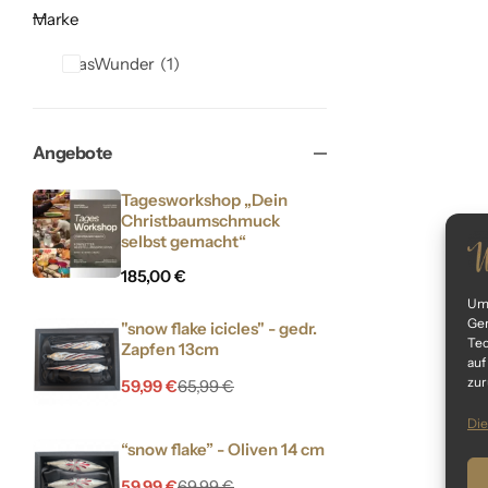
Marke
GlasWunder
1
Angebote
Tagesworkshop „Dein
Christbaumschmuck
selbst gemacht“
185,00
€
Um 
Ger
"snow flake icicles" - gedr.
Tec
Zapfen 13cm
auf
zur
59,99
€
65,99
€
Die
“snow flake” - Oliven 14 cm
59,99
€
69,99
€