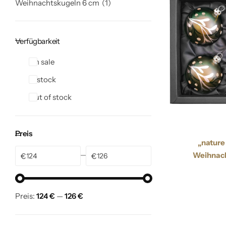
Weihnachtskugeln 6 cm
1
Verfügbarkeit
On sale
In stock
Out of stock
Preis
„nature
Weihnach
€
€
Preis:
124 €
—
126 €