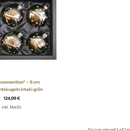
Zapfen
 connection“ – 6 cm
tskugeln khaki grün
124,99
€
inkl. MwSt.
You've viewed
1
of
1
r