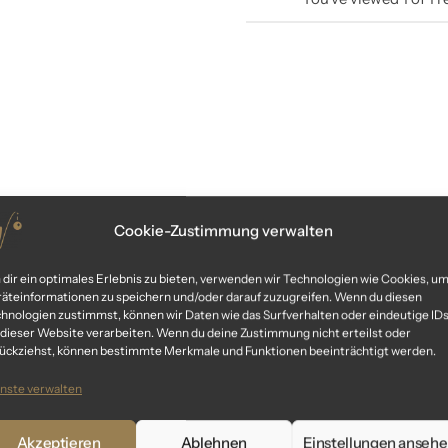
Cookie-Zustimmung verwalten
dir ein optimales Erlebnis zu bieten, verwenden wir Technologien wie Cookies, u
äteinformationen zu speichern und/oder darauf zuzugreifen. Wenn du diesen
hnologien zustimmst, können wir Daten wie das Surfverhalten oder eindeutige ID
 dieser Website verarbeiten. Wenn du deine Zustimmung nicht erteilst oder
ückziehst, können bestimmte Merkmale und Funktionen beeinträchtigt werden.
nste verwalten
Akzeptieren
Ablehnen
Einstellungen anseh