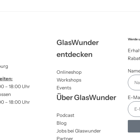
Werde u
GlasWunder
Erhal
entdecken
Rabat
burg
Nam
Onlineshop
eiten:
Workshops
00 – 18:00 Uhr
Events
ossen
Über GlasWunder
E-Ma
00 – 18:00 Uhr
Podcast
Blog
Jobs bei Glaswunder
Partner