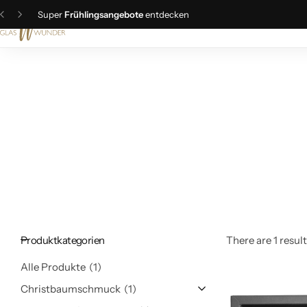
Super
Frühlingsangebote
entdecken
Christbaumschmuck
Schmuck
Geschenkideen
Ostern
Produktkategorien
There are 1 result
Alle Produkte
1
Christbaumschmuck
1