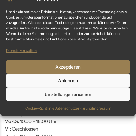
Kundenservice
Um dir ein optimales Erlebnis zu bieten, verwenden wir Technologien wie
Cookies, um Geräteinformationen zu speichern und/oder darauf
Fragen? Wir sind für dich da:
zuzugreifen. Wenn du diesen Technologien zustimmst, können wir Daten
wie das Surfverhalten oder eindeutige IDs auf dieser Website verarbeiten.
Telefon: +49 9561 401 34 90
Wenn du deine Zustimmung nicht erteilst oder zurückziehst, können
bestimmte Merkmale und Funktionen beeinträchtigt werden.
Email: info@glaswunder.eu
Dienste verwalten
Vertrag widerrufen
Akzeptieren
Store Coburg
Ablehnen
Adresse:
Markt 10
Einstellungen ansehen
96450 Coburg
Cookie-Richtlinie
Datenschutzerklärung
Impressum
Öffnungszeiten:
Mo-Di:
10.00 – 18:00 Uhr
Mi:
Geschlossen