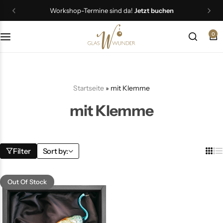
Workshop-Termine sind da!
Jetzt buchen
0
Christbaumschmuck
Schmuck
Startseite
»
mit Klemme
Geschenkideen
mit Klemme
Ostern
Filter
Sort by:
Out Of Stock