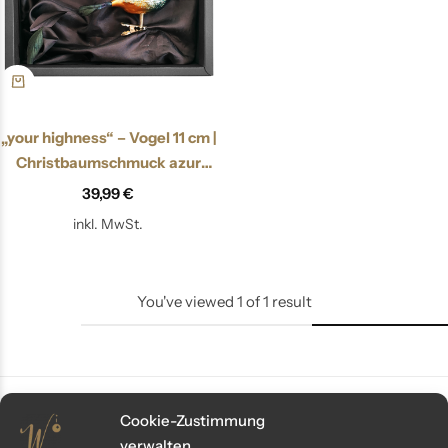
„your highness“ – Vogel 11 cm |
Christbaumschmuck azur
blau
39,99
€
inkl. MwSt.
You've viewed
1
of
1
result
Cookie-Zustimmung
verwalten