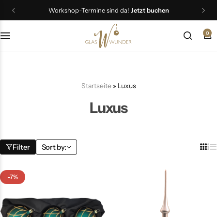
Workshop-Termine sind da!
Jetzt buchen
0
Christbaumschmuck
Schmuck
Startseite
»
Luxus
Geschenkideen
Luxus
Ostern
Filter
Sort by:
-7%