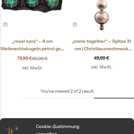
„royal navy“ – 8 cm
„come together“ – Spitze 31
Weihnachtskugeln petrol gold
cm | Christbaumschmuck
matt
champagner gold
49,99
€
79,99
€
85,99
€
inkl. MwSt.
inkl. MwSt.
You've viewed
2
of
2
result
Cookie-Zustimmung
verwalten