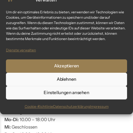
Kundenservice
Um dir ein optimales Erlebnis zu bieten, verwenden wir Technologien wie
Cookies, um Geräteinformationen zu speichern und/oder darauf
Fragen? Wir sind für dich da:
zuzugreifen. Wenn du diesen Technologien zustimmst, können wir Daten
wie das Surfverhalten oder eindeutige IDs auf dieser Website verarbeiten.
Telefon: +49 9561 401 34 90
Wenn du deine Zustimmung nicht erteilst oder zurückziehst, können
bestimmte Merkmale und Funktionen beeinträchtigt werden.
Email: info@glaswunder.eu
Dienste verwalten
Vertrag widerrufen
Akzeptieren
Store Coburg
Ablehnen
Adresse:
Einstellungen ansehen
Markt 10
96450 Coburg
Cookie-Richtlinie
Datenschutzerklärung
Impressum
Öffnungszeiten:
Mo-Di:
10.00 – 18:00 Uhr
Mi:
Geschlossen