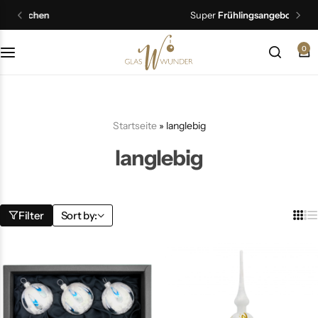
Super
Frühlingsangebote
entdecken
0
Christbaumschmuck
Schmuck
Startseite
»
langlebig
Geschenkideen
langlebig
Ostern
Filter
Sort by: