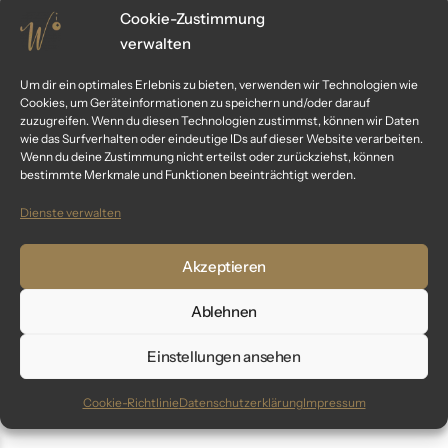
Cookie-Zustimmung
verwalten
-20%
Um dir ein optimales Erlebnis zu bieten, verwenden wir Technologien wie
Cookies, um Geräteinformationen zu speichern und/oder darauf
zuzugreifen. Wenn du diesen Technologien zustimmst, können wir Daten
wie das Surfverhalten oder eindeutige IDs auf dieser Website verarbeiten.
Wenn du deine Zustimmung nicht erteilst oder zurückziehst, können
bestimmte Merkmale und Funktionen beeinträchtigt werden.
Dienste verwalten
Akzeptieren
„sleeping beauty“ – 6 cm
„cotton candy“ – 8 cm
Ablehnen
Weihnachtskugeln rosé gold
Weihnachtskugeln rosé matt
71,99
€
39,99
€
49,99
€
Einstellungen ansehen
inkl. MwSt.
inkl. MwSt.
Cookie-Richtlinie
Datenschutzerklärung
Impressum