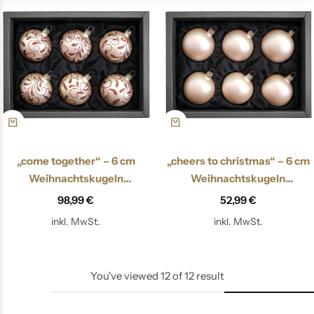
„come together“ – 6 cm
„cheers to christmas“ – 6 cm
Weihnachtskugeln
Weihnachtskugeln
champagner gold matt
champagner gold matt
98,99
€
52,99
€
inkl. MwSt.
inkl. MwSt.
You've viewed
12
of
12
result