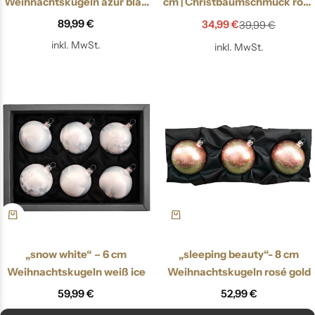
Weihnachtskugeln azur blau
cm | Christbaumschmuck rosé
gold
matt
89,99
€
34,99
€
39,99
€
inkl. MwSt.
inkl. MwSt.
„snow white“ – 6 cm
„sleeping beauty“- 8 cm
Weihnachtskugeln weiß ice
Weihnachtskugeln rosé gold
59,99
€
52,99
€
inkl. MwSt.
inkl. MwSt.