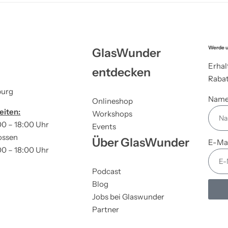
Werde u
GlasWunder
Erhal
entdecken
Rabat
burg
Nam
Onlineshop
eiten:
Workshops
00 – 18:00 Uhr
Events
ossen
Über GlasWunder
E-Ma
00 – 18:00 Uhr
Podcast
Blog
Jobs bei Glaswunder
Partner