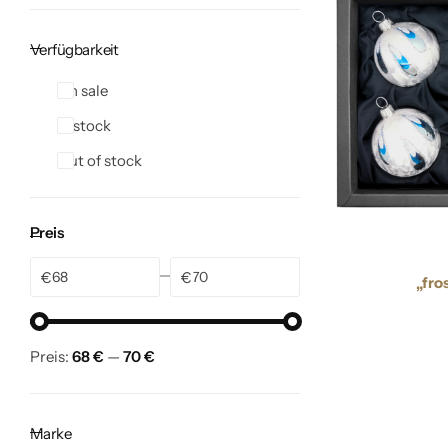
Verfügbarkeit
On sale
In stock
Out of stock
Preis
€
€
„fro
Preis:
68 €
—
70 €
Marke