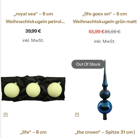
„royal sea“ – 8 cm
„life goes on“ – 6 cm
Weihnachtskugeln petrol
Weihnachtskugeln grün matt
matt
39,99
€
65,99
€
85,99
€
inkl. MwSt.
inkl. MwSt.
Out Of Stock
„life“ – 8 cm
„the crown“ – Spitze 31 cm |