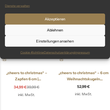
inkl. MwSt.
Dienste verwalten
Akzeptieren
Out Of Stock
Ablehnen
Einstellungen ansehen
Cookie-Richtlinie
Datenschutzerklärung
Impressum
„cheers to christmas“ –
„cheers to christmas“ – 6 cm
Zapfen 6 cm |
Weihnachtskugeln
Christbaumschmuck
champagner gold matt
52,99
€
34,99
€
39,99
€
champagner gold
inkl. MwSt.
inkl. MwSt.