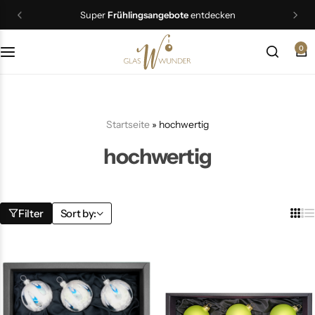
Super
Frühlingsangebote
entdecken
0
Christbaumschmuck
Schmuck
Startseite
»
hochwertig
Geschenkideen
hochwertig
Ostern
Filter
Sort by: