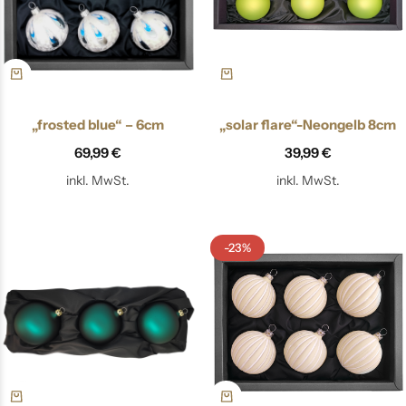
„frosted blue“ – 6cm
„solar flare“-Neongelb 8cm
69,99
€
39,99
€
inkl. MwSt.
inkl. MwSt.
-23%