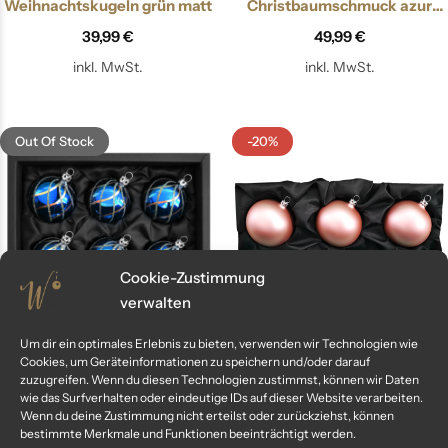
Weihnachtskugeln grün matt
Christbaumschmuck azur
blau
39,99
€
49,99
€
inkl. MwSt.
inkl. MwSt.
Out Of Stock
-20%
Cookie-Zustimmung
verwalten
Um dir ein optimales Erlebnis zu bieten, verwenden wir Technologien wie
„duke and duchess“ – 6 cm
„cotton candy“ – 8 cm
Cookies, um Geräteinformationen zu speichern und/oder darauf
zuzugreifen. Wenn du diesen Technologien zustimmst, können wir Daten
Weihnachtskugeln azur blau
Weihnachtskugeln rosé matt
wie das Surfverhalten oder eindeutige IDs auf dieser Website verarbeiten.
gold
89,99
€
Wenn du deine Zustimmung nicht erteilst oder zurückziehst, können
39,99
€
49,99
€
bestimmte Merkmale und Funktionen beeinträchtigt werden.
inkl. MwSt.