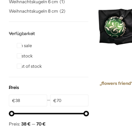
Weihnachtskugeln 6 cm
1
Weihnachtskugeln 8 cm
2
Verfügbarkeit
On sale
In stock
Out of stock
„flowers frien
Preis
€
€
Preis:
38 €
—
70 €