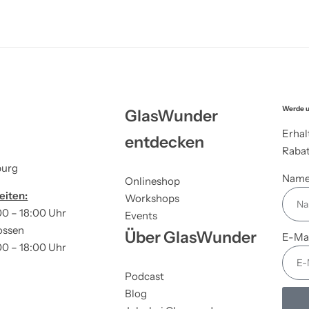
Werde u
GlasWunder
Erhal
entdecken
Rabat
burg
Nam
Onlineshop
eiten:
Workshops
00 – 18:00 Uhr
Events
ossen
Über GlasWunder
E-Ma
00 – 18:00 Uhr
Podcast
Blog