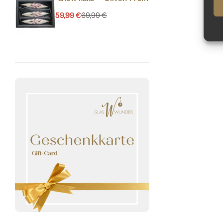
59,99
€
69,99
€