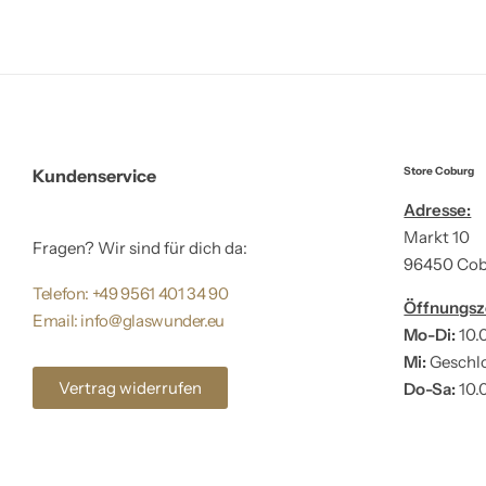
Store Coburg
Kundenservice
Adresse:
Markt 10
Fragen? Wir sind für dich da:
96450 Co
Telefon: +49 9561 401 34 90
Öffnungsz
Email: info@glaswunder.eu
Mo-Di:
10.
Mi:
Geschl
Vertrag widerrufen
Do-Sa:
10.