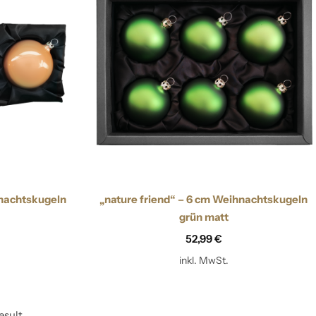
nachtskugeln
„nature friend“ – 6 cm Weihnachtskugeln
grün matt
52,99
€
inkl. MwSt.
esult