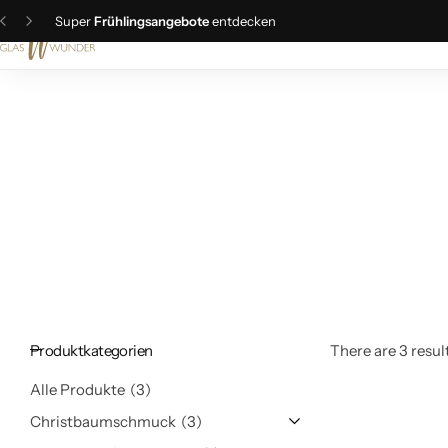
Super
Frühlingsangebote
entdecken
Christbaumschmuck
Schmuck
Geschenkideen
Ostern
Produktkategorien
There are 3 result
Alle Produkte
3
Christbaumschmuck
3