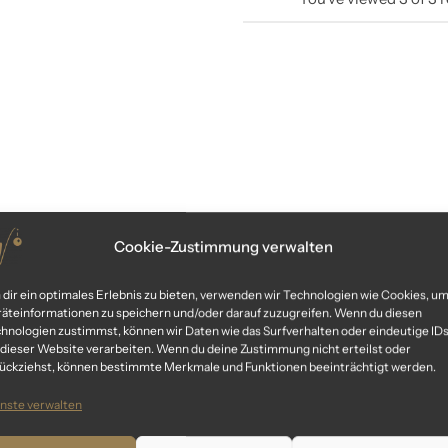
Cookie-Zustimmung verwalten
dir ein optimales Erlebnis zu bieten, verwenden wir Technologien wie Cookies, u
äteinformationen zu speichern und/oder darauf zuzugreifen. Wenn du diesen
hnologien zustimmst, können wir Daten wie das Surfverhalten oder eindeutige ID
 dieser Website verarbeiten. Wenn du deine Zustimmung nicht erteilst oder
ückziehst, können bestimmte Merkmale und Funktionen beeinträchtigt werden.
nste verwalten