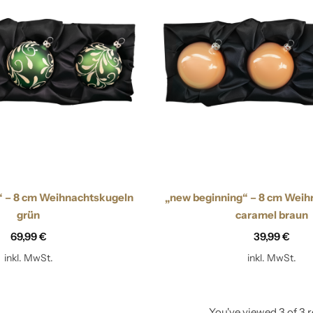
Zapfen
d“ – 8 cm Weihnachtskugeln
„new beginning“ – 8 cm Weih
grün
caramel braun
69,99
€
39,99
€
inkl. MwSt.
inkl. MwSt.
You've viewed
3
of
3
r