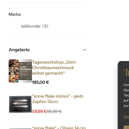
Marke
GlasWunder
3
Angebote
Tagesworkshop „Dein
Christbaumschmuck
selbst gemacht“
185,00
€
Um 
Ger
Tec
"snow flake icicles" - gedr.
auf
Zapfen 13cm
zur
59,99
€
65,99
€
Die
“snow flake” - Oliven 14 cm