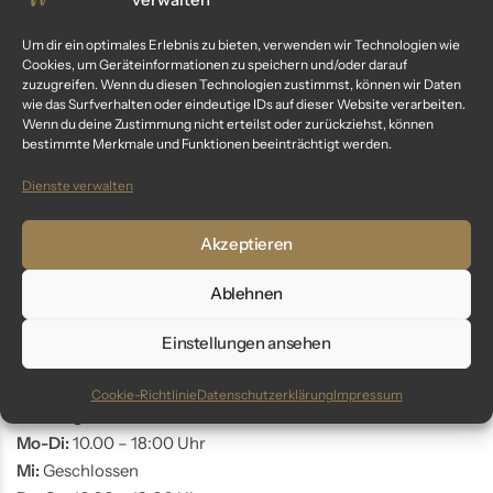
Kundenservice
Um dir ein optimales Erlebnis zu bieten, verwenden wir Technologien wie
Cookies, um Geräteinformationen zu speichern und/oder darauf
Fragen? Wir sind für dich da:
zuzugreifen. Wenn du diesen Technologien zustimmst, können wir Daten
wie das Surfverhalten oder eindeutige IDs auf dieser Website verarbeiten.
Telefon: +49 9561 401 34 90
Wenn du deine Zustimmung nicht erteilst oder zurückziehst, können
bestimmte Merkmale und Funktionen beeinträchtigt werden.
Email: info@glaswunder.eu
Dienste verwalten
Vertrag widerrufen
Akzeptieren
Store Coburg
Ablehnen
Adresse:
Einstellungen ansehen
Markt 10
96450 Coburg
Cookie-Richtlinie
Datenschutzerklärung
Impressum
Öffnungszeiten:
Mo-Di:
10.00 – 18:00 Uhr
Mi:
Geschlossen