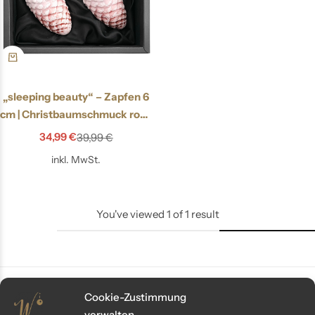
„sleeping beauty“ – Zapfen 6
cm | Christbaumschmuck rosé
matt
34,99
€
39,99
€
inkl. MwSt.
You've viewed
1
of
1
result
Cookie-Zustimmung
verwalten