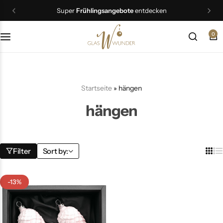
Super
Frühlingsangebote
entdecken
0
Christbaumschmuck
Schmuck
Startseite
»
hängen
Geschenkideen
hängen
Ostern
Filter
Sort by:
-13%