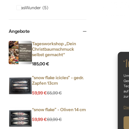
GlasWunder
5
Angebote
Tagesworkshop „Dein
Christbaumschmuck
selbst gemacht“
185,00
€
Um 
"snow flake icicles" - gedr.
Ger
Zapfen 13cm
„snow
Tec
auf
59,99
€
65,99
€
zur
Die
“snow flake” - Oliven 14 cm
59,99
€
69,99
€