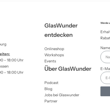
Werde u
GlasWunder
Erhal
entdecken
Rabat
burg
Nam
Onlineshop
eiten:
Workshops
00 – 18:00 Uhr
Events
ossen
Über GlasWunder
E-Ma
00 – 18:00 Uhr
Podcast
Blog
Jobs bei Glaswunder
Partner