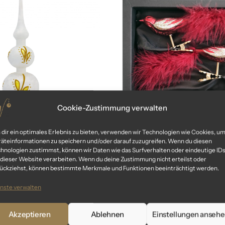
Cookie-Zustimmung verwalten
dir ein optimales Erlebnis zu bieten, verwenden wir Technologien wie Cookies, u
äteinformationen zu speichern und/oder darauf zuzugreifen. Wenn du diesen
 queen“ – Spitze
„christmas classic“ – Vo
hnologien zustimmst, können wir Daten wie das Surfverhalten oder eindeutige ID
Christbaumschmuck
 dieser Website verarbeiten. Wenn du deine Zustimmung nicht erteilst oder
85,99
€
ückziehst, können bestimmte Merkmale und Funktionen beeinträchtigt werden.
34,99
€
inkl. MwSt.
nste verwalten
inkl. MwSt.
Akzeptieren
Ablehnen
Einstellungen anseh