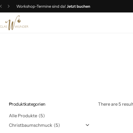
Workshop-Termine sind da!
Jetzt buchen
Christbaumschmuck
Schmuck
Geschenkideen
Ostern
Produktkategorien
There are 5 result
Alle Produkte
5
Christbaumschmuck
5