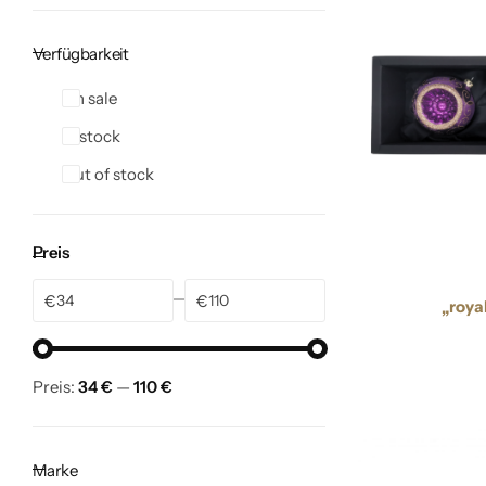
Verfügbarkeit
On sale
In stock
Out of stock
Preis
€
€
„roya
Preis:
34 €
—
110 €
Marke