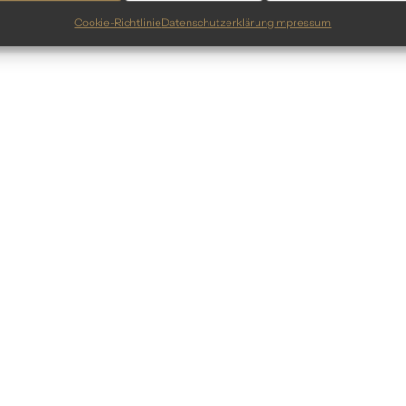
You've viewed
5
of
5
r
Cookie-Richtlinie
Datenschutzerklärung
Impressum