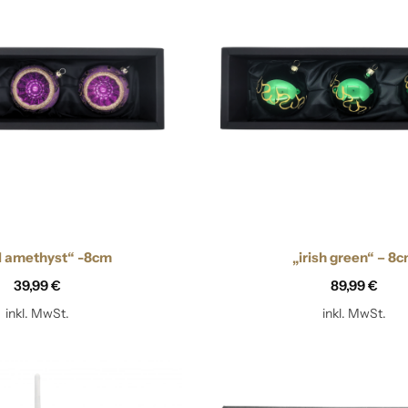
Zapfen
l amethyst“ -8cm
„irish green“ – 8
39,99
€
89,99
€
inkl. MwSt.
inkl. MwSt.