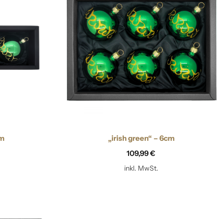
cm
„irish green“ – 6cm
109,99
€
inkl. MwSt.