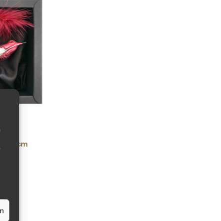
m
gel 8 cm
s
 rot
en