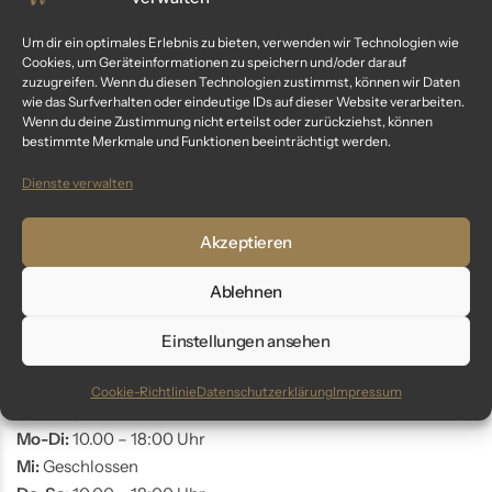
Kundenservice
Um dir ein optimales Erlebnis zu bieten, verwenden wir Technologien wie
Cookies, um Geräteinformationen zu speichern und/oder darauf
Fragen? Wir sind für dich da:
zuzugreifen. Wenn du diesen Technologien zustimmst, können wir Daten
wie das Surfverhalten oder eindeutige IDs auf dieser Website verarbeiten.
Telefon: +49 9561 401 34 90
Wenn du deine Zustimmung nicht erteilst oder zurückziehst, können
bestimmte Merkmale und Funktionen beeinträchtigt werden.
Email: info@glaswunder.eu
Dienste verwalten
Vertrag widerrufen
Akzeptieren
Store Coburg
Ablehnen
Adresse:
Markt 10
Einstellungen ansehen
96450 Coburg
Cookie-Richtlinie
Datenschutzerklärung
Impressum
Öffnungszeiten:
Mo-Di:
10.00 – 18:00 Uhr
Mi:
Geschlossen