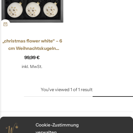
„christmas flower white“ – 6
cm Weihnachtskugeln
softweiß matt
99,99
€
inkl. MwSt.
You've viewed
1
of
1
result
Cookie-Zustimmung
verwalten