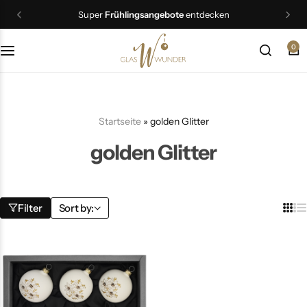
Super
Frühlingsangebote
entdecken
0
Christbaumschmuck
Schmuck
Startseite
»
golden Glitter
Geschenkideen
golden Glitter
Ostern
Filter
Sort by: