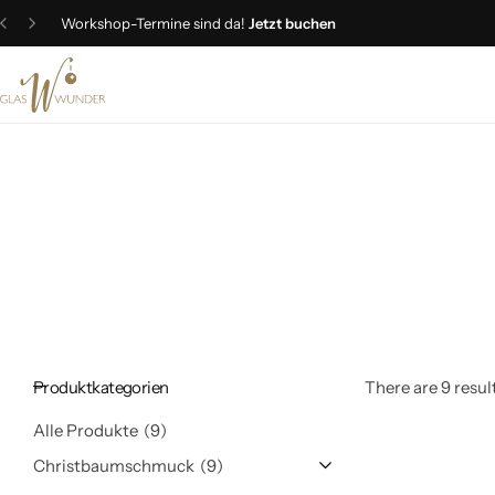
Workshop-Termine sind da!
Jetzt buchen
Christbaumschmuck
Schmuck
Geschenkideen
Ostern
Produktkategorien
There are 9 result
Alle Produkte
9
Christbaumschmuck
9