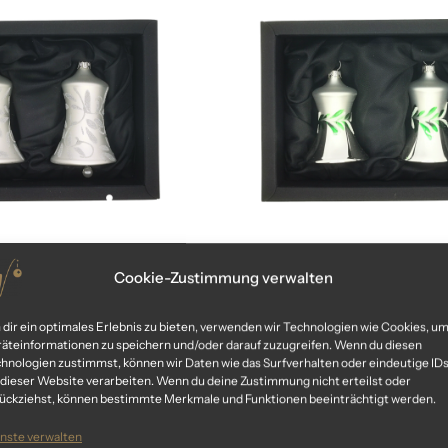
Cookie-Zustimmung verwalten
er past“ – Glocke
„mistletoe“ – Gloc
59,99
€
59,99
€
dir ein optimales Erlebnis zu bieten, verwenden wir Technologien wie Cookies, u
äteinformationen zu speichern und/oder darauf zuzugreifen. Wenn du diesen
inkl. MwSt.
inkl. MwSt.
hnologien zustimmst, können wir Daten wie das Surfverhalten oder eindeutige ID
 dieser Website verarbeiten. Wenn du deine Zustimmung nicht erteilst oder
ückziehst, können bestimmte Merkmale und Funktionen beeinträchtigt werden.
nste verwalten