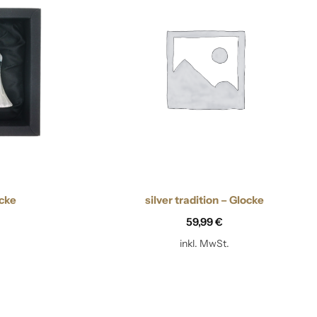
ocke
silver tradition – Glocke
59,99
€
inkl. MwSt.