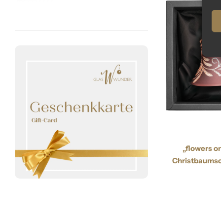
„flowers on
Christbaumsc