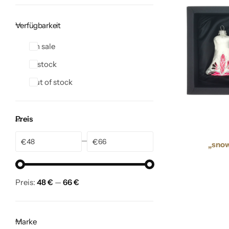
Verfügbarkeit
On sale
In stock
Out of stock
Preis
€
€
„snow
Preis:
48 €
—
66 €
Marke