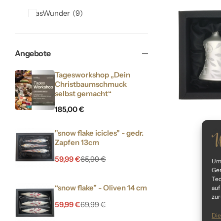
GlasWunder
9
Angebote
Tagesworkshop „Dein
Christbaumschmuck
selbst gemacht“
185,00
€
"snow flake icicles" - gedr.
Zapfen 13cm
„silv
59,99
€
65,99
€
Um 
Ger
Tec
“snow flake” - Oliven 14 cm
auf
zur
59,99
€
69,99
€
Die