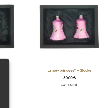
ke
„snow princess“ – Glocke
59,99
€
m
inkl. MwSt.
s