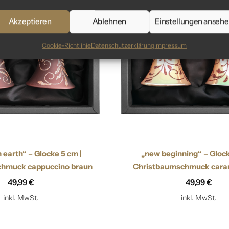
Akzeptieren
Ablehnen
Einstellungen anseh
Cookie-Richtlinie
Datenschutzerklärung
Impressum
 earth“ – Glocke 5 cm |
„new beginning“ – Glock
hmuck cappuccino braun
Christbaumschmuck cara
49,99
€
49,99
€
inkl. MwSt.
inkl. MwSt.