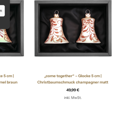
en
e 5 cm |
„come together“ – Glocke 5 cm |
mel braun
Christbaumschmuck champagner matt
49,99
€
inkl. MwSt.