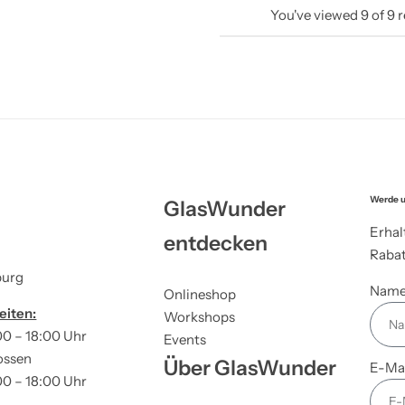
You've viewed
9
of
9
r
Werde u
GlasWunder
Erhal
entdecken
Rabat
burg
Nam
Onlineshop
eiten:
Workshops
00 – 18:00 Uhr
Events
ossen
Über GlasWunder
E-Ma
00 – 18:00 Uhr