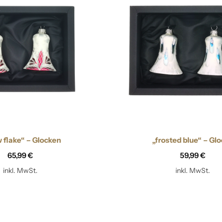
Zapfen
 flake“ – Glocken
„frosted blue“ – Gl
65,99
€
59,99
€
inkl. MwSt.
inkl. MwSt.