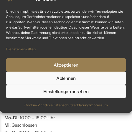
Kundenservice
Um dir ein optimales Erlebnis zu bieten, verwenden wir Technologien wie
Cookies, um Geräteinformationen zu speichern und/oder darauf
Fragen? Wir sind für dich da:
zuzugreifen. Wenn du diesen Technologien zustimmst, können wir Daten
wie das Surfverhalten oder eindeutige IDs auf dieser Website verarbeiten.
Telefon: +49 9561 401 34 90
Wenn du deine Zustimmung nicht erteilst oder zurückziehst, können
bestimmte Merkmale und Funktionen beeinträchtigt werden.
Email: info@glaswunder.eu
Dienste verwalten
Vertrag widerrufen
Akzeptieren
Store Coburg
Ablehnen
Adresse:
Markt 10
Einstellungen ansehen
96450 Coburg
Cookie-Richtlinie
Datenschutzerklärung
Impressum
Öffnungszeiten:
Mo-Di:
10.00 – 18:00 Uhr
Mi:
Geschlossen