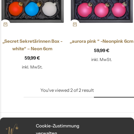
„Secret Sekretärinnen Box -
„aurora pink “ -Neonpink 6cm
white“ – Neon 6cm
59,99
€
59,99
€
inkl. MwSt.
inkl. MwSt.
You've viewed
2
of
2
result
Cookie-Zustimmung
verwalten