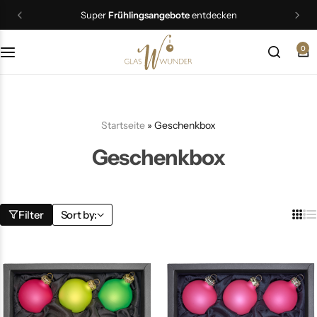
Super
Frühlingsangebote
entdecken
0
Christbaumschmuck
Schmuck
Startseite
»
Geschenkbox
Geschenkideen
Geschenkbox
Ostern
Filter
Sort by: