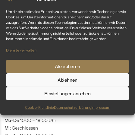
Kundenservice
Um dir ein optimales Erlebnis zu bieten, verwenden wir Technologien wie
Cookies, um Geräteinformationen zu speichern und/oder darauf
Fragen? Wir sind für dich da:
zuzugreifen. Wenn du diesen Technologien zustimmst, können wir Daten
wie das Surfverhalten oder eindeutige IDs auf dieser Website verarbeiten.
Telefon: +49 9561 401 34 90
Wenn du deine Zustimmung nicht erteilst oder zurückziehst, können
bestimmte Merkmale und Funktionen beeinträchtigt werden.
Email: info@glaswunder.eu
Dienste verwalten
Vertrag widerrufen
Akzeptieren
Store Coburg
Ablehnen
Adresse:
Markt 10
Einstellungen ansehen
96450 Coburg
Cookie-Richtlinie
Datenschutzerklärung
Impressum
Öffnungszeiten:
Mo-Di:
10.00 – 18:00 Uhr
Mi:
Geschlossen