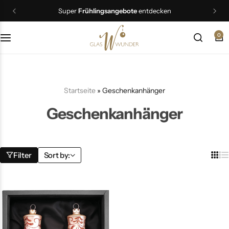
Super
Frühlingsangebote
entdecken
0
Christbaumschmuck
Schmuck
Startseite
»
Geschenkanhänger
Geschenkideen
Geschenkanhänger
Ostern
Filter
Sort by: