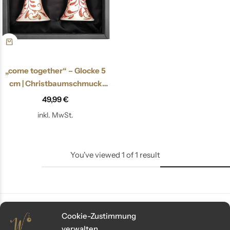
„come together“ – Glocke 5
cm | Christbaumschmuck
champagner matt
49,99
€
inkl. MwSt.
You've viewed
1
of
1
result
Cookie-Zustimmung
verwalten