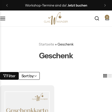
Workshop-Termine sind da!
Jetzt buchen
0
Christbaumschmuck
Schmuck
Startseite
»
Geschenk
Geschenkideen
Geschenk
Ostern
Filter
Sort by: