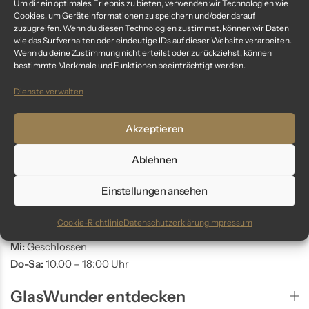
Um dir ein optimales Erlebnis zu bieten, verwenden wir Technologien wie
Cookies, um Geräteinformationen zu speichern und/oder darauf
Telefon: +49 9561 401 34 90
zuzugreifen. Wenn du diesen Technologien zustimmst, können wir Daten
wie das Surfverhalten oder eindeutige IDs auf dieser Website verarbeiten.
Email: info@glaswunder.eu
Wenn du deine Zustimmung nicht erteilst oder zurückziehst, können
bestimmte Merkmale und Funktionen beeinträchtigt werden.
Vertrag widerrufen
Dienste verwalten
Store Coburg
Akzeptieren
Adresse:
Ablehnen
Markt 10
96450 Coburg
Einstellungen ansehen
Öffnungszeiten:
Cookie-Richtlinie
Datenschutzerklärung
Impressum
Mo-Di:
10.00 – 18:00 Uhr
Mi:
Geschlossen
Do-Sa:
10.00 – 18:00 Uhr
GlasWunder entdecken