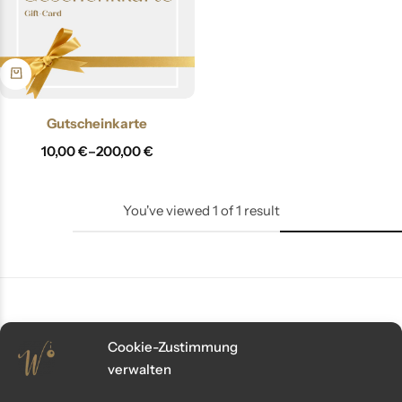
Gutscheinkarte
10,00
€
–
200,00
€
You've viewed
1
of
1
result
Cookie-Zustimmung
Kundenservice
verwalten
Fragen? Wir sind für dich da: