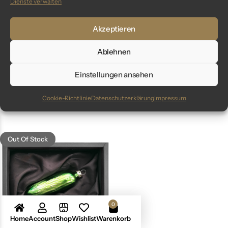
Dienste verwalten
Akzeptieren
Ablehnen
„emerald glory“ – 6cm
„lime“ -Neongrün 6cm
Einstellungen ansehen
79,99
€
59,99
€
Cookie-Richtlinie
Datenschutzerklärung
Impressum
inkl. MwSt.
inkl. MwSt.
Out Of Stock
0
Home
Account
Shop
Wishlist
Warenkorb