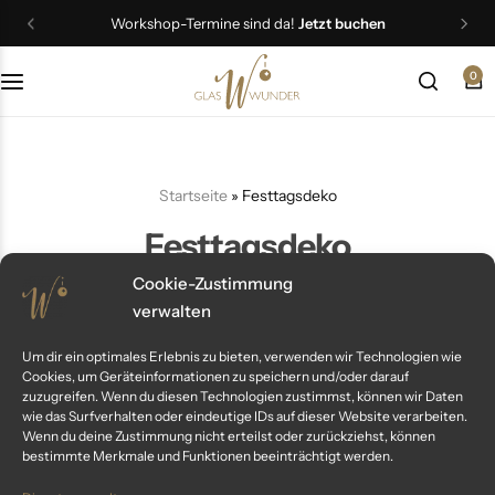
Workshop-Termine sind da!
Jetzt buchen
0
Christbaumschmuck
Schmuck
Startseite
»
Festtagsdeko
Geschenkideen
Festtagsdeko
Ostern
Cookie-Zustimmung
verwalten
Filter
Sort by:
Um dir ein optimales Erlebnis zu bieten, verwenden wir Technologien wie
Cookies, um Geräteinformationen zu speichern und/oder darauf
zuzugreifen. Wenn du diesen Technologien zustimmst, können wir Daten
wie das Surfverhalten oder eindeutige IDs auf dieser Website verarbeiten.
Wenn du deine Zustimmung nicht erteilst oder zurückziehst, können
bestimmte Merkmale und Funktionen beeinträchtigt werden.