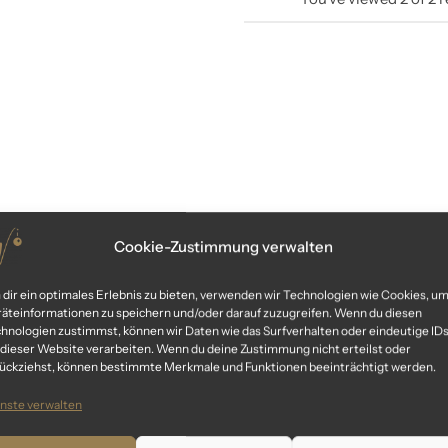
Cookie-Zustimmung verwalten
dir ein optimales Erlebnis zu bieten, verwenden wir Technologien wie Cookies, u
äteinformationen zu speichern und/oder darauf zuzugreifen. Wenn du diesen
hnologien zustimmst, können wir Daten wie das Surfverhalten oder eindeutige ID
 dieser Website verarbeiten. Wenn du deine Zustimmung nicht erteilst oder
ückziehst, können bestimmte Merkmale und Funktionen beeinträchtigt werden.
nste verwalten