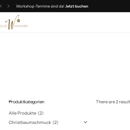
Workshop-Termine sind da!
Jetzt buchen
Christbaumschmuck
Schmuck
Geschenkideen
Ostern
Produktkategorien
There are 2 result
Alle Produkte
2
Christbaumschmuck
2