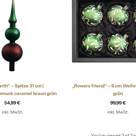
Zapfen
rth“ – Spitze 31 cm |
„flowers friend“ – 6 cm Wei
hmuck caramel braun grün
grün
54,99
€
99,99
€
inkl. MwSt.
inkl. MwSt.
You've viewed
2
of
2
r