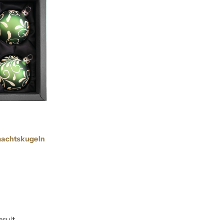
hnachtskugeln
esult