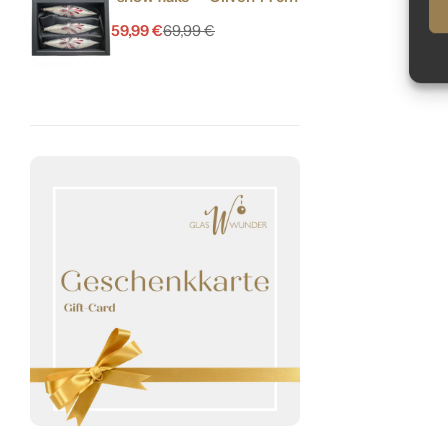
59,99
€
69,99
€