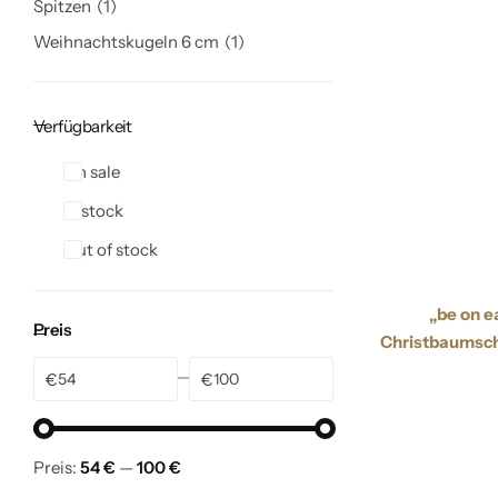
Spitzen
1
Weihnachtskugeln 6 cm
1
Verfügbarkeit
On sale
In stock
Out of stock
„be on ea
Preis
Christbaumsc
€
€
Preis:
54 €
—
100 €