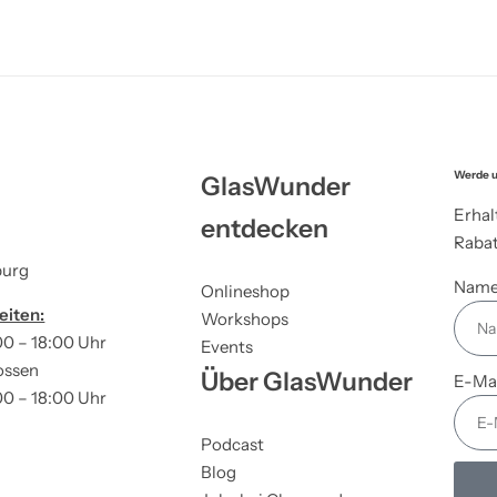
Werde u
GlasWunder
Erhal
entdecken
Rabat
burg
Nam
Onlineshop
eiten:
Workshops
00 – 18:00 Uhr
Events
ossen
Über GlasWunder
E-Ma
00 – 18:00 Uhr
Podcast
Blog