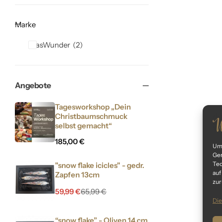
Marke
GlasWunder
2
Angebote
Tagesworkshop „Dein
Christbaumschmuck
selbst gemacht“
185,00
€
Um 
Ger
Tec
"snow flake icicles" - gedr.
auf
Zapfen 13cm
zur
59,99
€
65,99
€
Die
“snow flake” - Oliven 14 cm