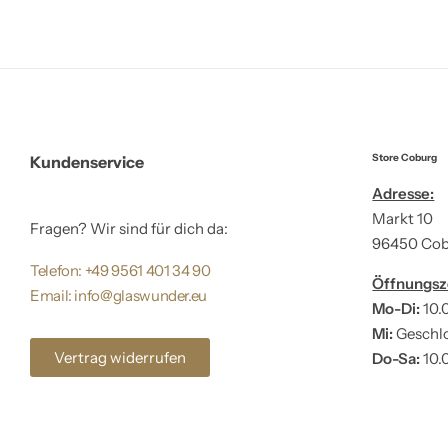
Store Coburg
Kundenservice
Adresse:
Markt 10
Fragen? Wir sind für dich da:
96450 Co
Telefon: +49 9561 401 34 90
Öffnungsz
Email: info@glaswunder.eu
Mo-Di:
10.
Mi:
Geschl
Vertrag widerrufen
Do-Sa:
10.