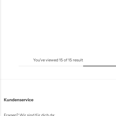
„christmas outside“ – 6 cm
Weihnachtskugeln blau ice
54,99
€
inkl. MwSt.
You've viewed
15
of
15
result
Kundenservice
Fragen? Wir sind für dich da: