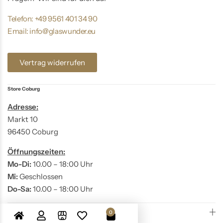
Telefon: +49 9561 401 34 90
Email: info@glaswunder.eu
Vertrag widerrufen
Store Coburg
Adresse:
Markt 10
96450 Coburg
Öffnungszeiten:
Mo-Di:
10.00 – 18:00 Uhr
Mi:
Geschlossen
Do-Sa:
10.00 – 18:00 Uhr
GlasWunder entdecken
0