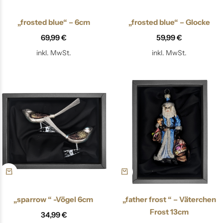
„frosted blue“ – 6cm
„frosted blue“ – Glocke
69,99
€
59,99
€
inkl. MwSt.
inkl. MwSt.
„sparrow “ -Vögel 6cm
„father frost “ – Väterchen
Frost 13cm
34,99
€