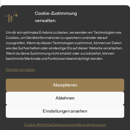
Cookie-Zustimmung
-23%
verwalten
Um dir ein optimales Erlebnis zu bieten, verwenden wir Technologien wie
Cookies, um Geräteinformationen zu speichern und/oder darauf
zuzugreifen. Wenn du diesen Technologien zustimmst, können wir Daten
wie das Surfverhalten oder eindeutige IDs auf dieser Website verarbeiten.
Wenn du deine Zustimmung nicht erteilst oder zurückziehst, können
bestimmte Merkmale und Funktionen beeinträchtigt werden.
Dienste verwalten
„center“ – Zapfen 6 cm |
„center goes on“ – 6 cm
Christbaumschmuck blau
Weihnachtskugeln blau matt
Akzeptieren
matt
34,99
€
65,99
€
85,99
€
Ablehnen
inkl. MwSt.
inkl. MwSt.
Einstellungen ansehen
Cookie-Richtlinie
Datenschutzerklärung
Impressum