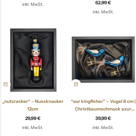
62,99
€
inkl. MwSt.
inkl. MwSt.
„nutcracker“ – Nussknacker
“our kingfisher” – Vogel 8 cm |
12cm
Christbaumschmuck azur
blau
29,99
€
39,99
€
inkl. MwSt.
inkl. MwSt.