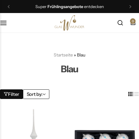
Super
Frühlingsangebote
entdecken
0
Christbaumschmuck
Schmuck
Startseite
»
Blau
Geschenkideen
Blau
Ostern
Filter
Sort by: